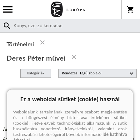
Történelmi
Deres Péter művei
Kategóriák
Rendezés
A keresett kifejezésre nincs találat
Ez a weboldal sütiket (cookie) használ
Weboldalunk tartalmának személyre szabott megjelenítése
és a böngészési élmény biztosítása érdekében sütiket
(cookie), illetve egyéb technológiákat alkalmazunk. A sütik
használatára vonatkozó irányelveinkről, valamint azok
Adatvédelmi szabályzatok
Elállási felmondási nyilatkozat
testreszabási lehetőségeiről bővebb információ
ide kattintva