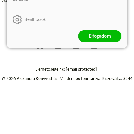
érhető el.
ÁSZF - Vásárlási feltételek
A kiadóról
Süti beállítások
Árkötött termékek
Kommentelési szabályzat
Beállítások
Szállítási információk
Elfogadom
Elérhetőségeink:
[email protected]
© 2026 Alexandra Könyvesház.
Minden jog fenntartva.
Kiszolgálta: S244