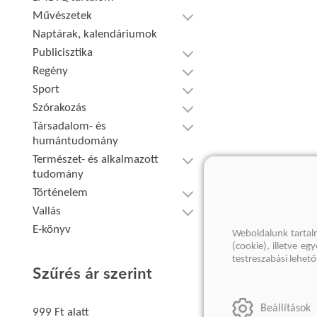
Művészetek
Naptárak, kalendáriumok
Publicisztika
Regény
Sport
Szórakozás
Társadalom- és
humántudomány
Természet- és alkalmazott
tudomány
Történelem
Vallás
E-könyv
Weboldalunk tartal
(cookie), illetve e
testreszabási lehet
Szűrés ár szerint
Beállítások
999 Ft alatt