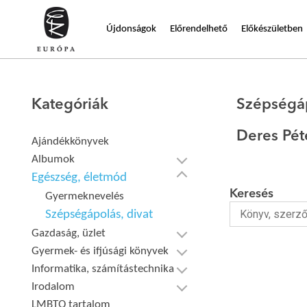
Újdonságok
Előrendelhető
Előkészületben
Kategóriák
Szépségáp
Deres Pét
Ajándékkönyvek
Albumok
Egészség, életmód
Keresés
Gyermeknevelés
Szépségápolás, divat
Gazdaság, üzlet
Gyermek- és ifjúsági könyvek
Informatika, számítástechnika
Irodalom
LMBTQ tartalom