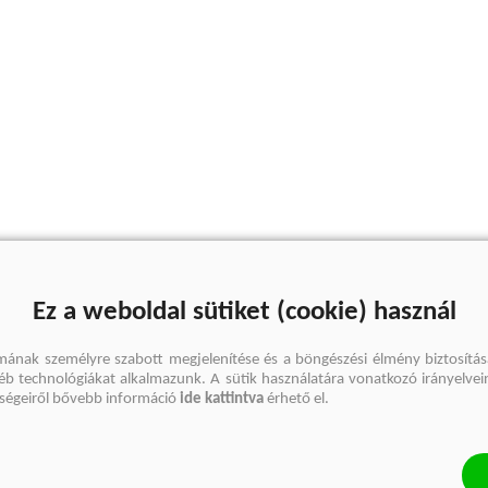
Ez a weboldal sütiket (cookie) használ
mának személyre szabott megjelenítése és a böngészési élmény biztosítás
gyéb technológiákat alkalmazunk. A sütik használatára vonatkozó irányelvei
őségeiről bővebb információ
ide kattintva
érhető el.