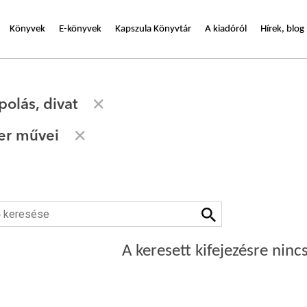
Könyvek
E-könyvek
Kapszula Könyvtár
A kiadóról
Hírek, blog
olás, divat
er művei
A keresett kifejezésre nincs