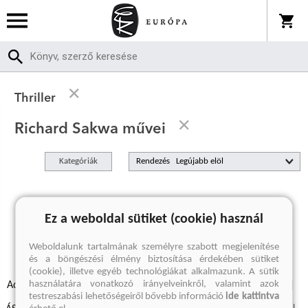
Thriller
Richard Sakwa művei
Kategóriák
Rendezés
A keresett kifejezésre nincs találat
Ez a weboldal sütiket (cookie) használ
Weboldalunk tartalmának személyre szabott megjelenítése
és a böngészési élmény biztosítása érdekében sütiket
(cookie), illetve egyéb technológiákat alkalmazunk. A sütik
használatára vonatkozó irányelveinkről, valamint azok
Adatvédelmi szabályzatok
Elállási felmondási nyilatkozat
testreszabási lehetőségeiről bővebb információ
ide kattintva