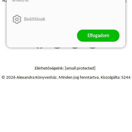
érhető el.
ÁSZF - Vásárlási feltételek
A kiadóról
Süti beállítások
Árkötött termékek
Kommentelési szabályzat
Beállítások
Szállítási információk
Elfogadom
Elérhetőségeink:
[email protected]
© 2026 Alexandra Könyvesház.
Minden jog fenntartva.
Kiszolgálta: S244