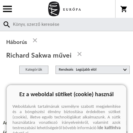
Háborús
Richard Sakwa művei
Kategóriák
Rendezés
A keresett kifejezésre nincs találat
Ez a weboldal sütiket (cookie) használ
Weboldalunk tartalmának személyre szabott megjelenítése
és a böngészési élmény biztosítása érdekében sütiket
(cookie), illetve egyéb technológiákat alkalmazunk. A sütik
használatára vonatkozó irányelveinkről, valamint azok
Adatvédelmi szabályzatok
Elállási felmondási nyilatkozat
testreszabási lehetőségeiről bővebb információ
ide kattintva