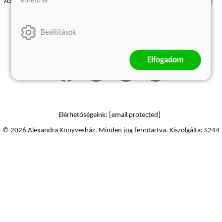
érhető el.
ÁSZF - Vásárlási feltételek
A kiadóról
Süti beállítások
Árkötött termékek
Kommentelési szabályzat
Beállítások
Szállítási információk
Elállás a szerződéstől
Elfogadom
Elérhetőségeink:
[email protected]
© 2026 Alexandra Könyvesház.
Minden jog fenntartva.
Kiszolgálta: S244