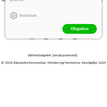
érhető el.
ÁSZF - Vásárlási feltételek
A kiadóról
Süti beállítások
Árkötött termékek
Kommentelési szabályzat
Beállítások
Szállítási információk
Elállás a szerződéstől
Elfogadom
Elérhetőségeink:
[email protected]
© 2026 Alexandra Könyvesház.
Minden jog fenntartva.
Kiszolgálta: S244