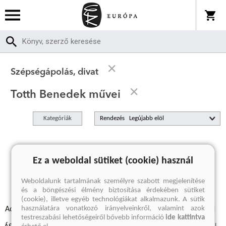
Szépségápolás, divat
Totth Benedek művei
Kategóriák
Rendezés
A keresett kifejezésre nincs találat
Ez a weboldal sütiket (cookie) használ
Weboldalunk tartalmának személyre szabott megjelenítése
és a böngészési élmény biztosítása érdekében sütiket
(cookie), illetve egyéb technológiákat alkalmazunk. A sütik
használatára vonatkozó irányelveinkről, valamint azok
Adatvédelmi szabályzatok
Elállási felmondási nyilatkozat
testreszabási lehetőségeiről bővebb információ
ide kattintva