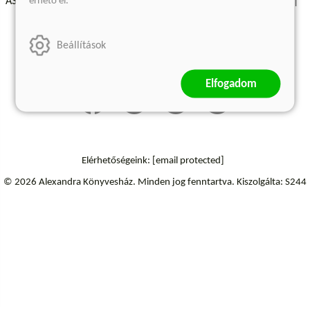
érhető el.
ÁSZF - Vásárlási feltételek
A kiadóról
Süti beállítások
Árkötött termékek
Kommentelési szabályzat
Beállítások
Szállítási információk
Elfogadom
Elérhetőségeink:
[email protected]
© 2026 Alexandra Könyvesház.
Minden jog fenntartva.
Kiszolgálta: S244