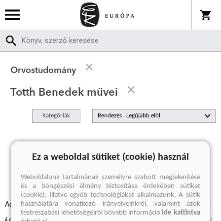
Orvostudomány
Totth Benedek művei
Kategóriák
Rendezés
A keresett kifejezésre nincs találat
Ez a weboldal sütiket (cookie) használ
Weboldalunk tartalmának személyre szabott megjelenítése
és a böngészési élmény biztosítása érdekében sütiket
(cookie), illetve egyéb technológiákat alkalmazunk. A sütik
használatára vonatkozó irányelveinkről, valamint azok
Adatvédelmi szabályzatok
Elállási felmondási nyilatkozat
testreszabási lehetőségeiről bővebb információ
ide kattintva