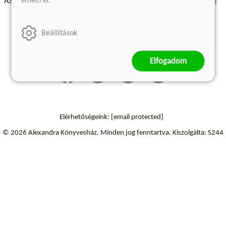
érhető el.
ÁSZF - Vásárlási feltételek
A kiadóról
Süti beállítások
Árkötött termékek
Kommentelési szabályzat
Beállítások
Szállítási információk
Elállás a szerződéstől
Elfogadom
Elérhetőségeink:
[email protected]
© 2026 Alexandra Könyvesház.
Minden jog fenntartva.
Kiszolgálta: S244