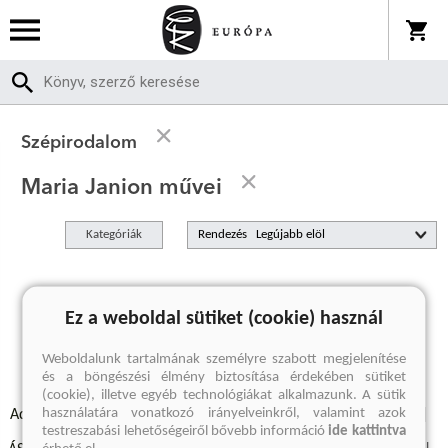
Szépirodalom
Maria Janion művei
Kategóriák
Rendezés
A keresett kifejezésre nincs találat
Ez a weboldal sütiket (cookie) használ
Weboldalunk tartalmának személyre szabott megjelenítése
és a böngészési élmény biztosítása érdekében sütiket
(cookie), illetve egyéb technológiákat alkalmazunk. A sütik
használatára vonatkozó irányelveinkről, valamint azok
Adatvédelmi szabályzatok
Elállási felmondási nyilatkozat
testreszabási lehetőségeiről bővebb információ
ide kattintva