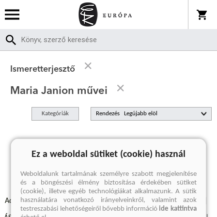
Ismeretterjesztő
Maria Janion művei
Kategóriák
Rendezés
A keresett kifejezésre nincs találat
Ez a weboldal sütiket (cookie) használ
Weboldalunk tartalmának személyre szabott megjelenítése
és a böngészési élmény biztosítása érdekében sütiket
(cookie), illetve egyéb technológiákat alkalmazunk. A sütik
használatára vonatkozó irányelveinkről, valamint azok
Adatvédelmi szabályzatok
Elállási felmondási nyilatkozat
testreszabási lehetőségeiről bővebb információ
ide kattintva