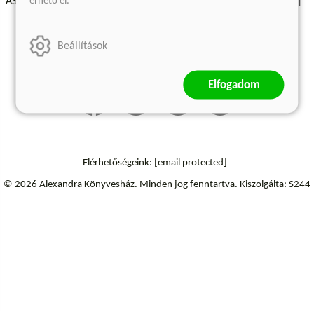
érhető el.
ÁSZF - Vásárlási feltételek
A kiadóról
Süti beállítások
Árkötött termékek
Kommentelési szabályzat
Beállítások
Szállítási információk
Elfogadom
Elérhetőségeink:
[email protected]
© 2026 Alexandra Könyvesház.
Minden jog fenntartva.
Kiszolgálta: S244