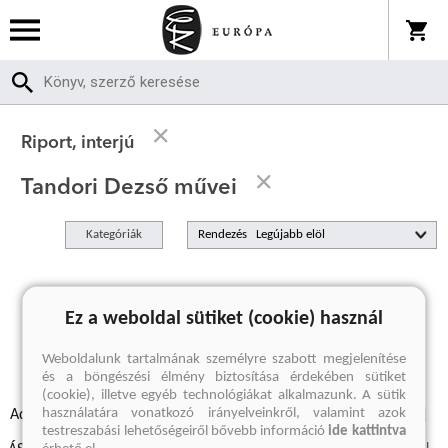
Riport, interjú
Tandori Dezső művei
Kategóriák
Rendezés
A keresett kifejezésre nincs találat
Ez a weboldal sütiket (cookie) használ
Weboldalunk tartalmának személyre szabott megjelenítése
és a böngészési élmény biztosítása érdekében sütiket
(cookie), illetve egyéb technológiákat alkalmazunk. A sütik
használatára vonatkozó irányelveinkről, valamint azok
Adatvédelmi szabályzatok
Elállási felmondási nyilatkozat
testreszabási lehetőségeiről bővebb információ
ide kattintva