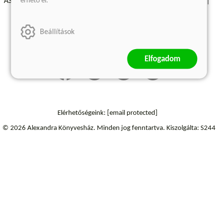
érhető el.
ÁSZF - Vásárlási feltételek
A kiadóról
Süti beállítások
Árkötött termékek
Kommentelési szabályzat
Beállítások
Szállítási információk
Elállás a szerződéstől
Elfogadom
Elérhetőségeink:
[email protected]
© 2026 Alexandra Könyvesház.
Minden jog fenntartva.
Kiszolgálta: S244