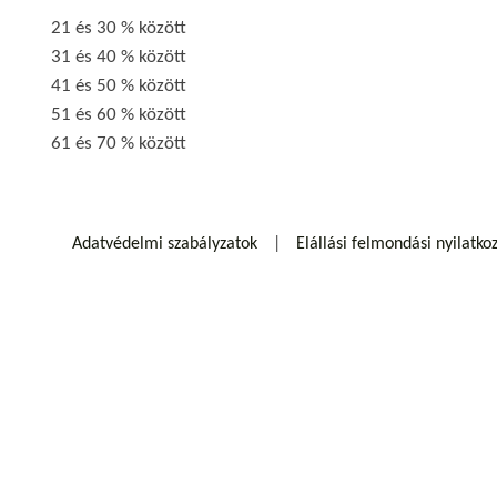
21 és 30 % között
31 és 40 % között
41 és 50 % között
51 és 60 % között
61 és 70 % között
Adatvédelmi szabályzatok
Elállási felmondási nyilatko