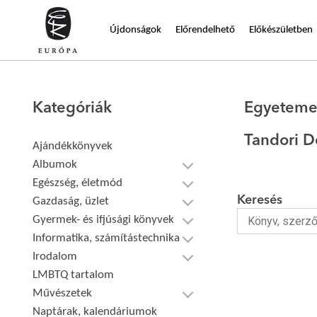
Újdonságok
Előrendelhető
Előkészületben
Kategóriák
Egyeteme
Tandori D
Ajándékkönyvek
Albumok
Egészség, életmód
Keresés
Gazdaság, üzlet
Gyermek- és ifjúsági könyvek
Informatika, számítástechnika
Irodalom
LMBTQ tartalom
Művészetek
Naptárak, kalendáriumok