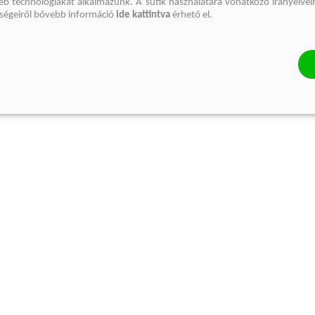
gyéb technológiákat alkalmazunk. A sütik használatára vonatkozó irányelvei
őségeiről bővebb információ
ide kattintva
érhető el.