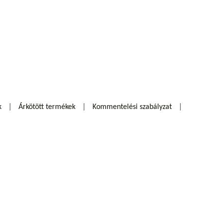
k
Árkötött termékek
Kommentelési szabályzat