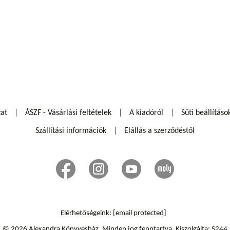
zat
ÁSZF - Vásárlási feltételek
A kiadóról
Süti beállításo
Szállítási információk
Elállás a szerződéstől
Elérhetőségeink:
[email protected]
© 2026 Alexandra Könyvesház.
Minden jog fenntartva.
Kiszolgálta: S244