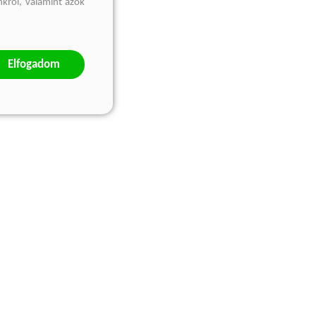
nkről, valamint azok
Elfogadom