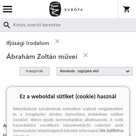
Ifjúsági irodalom
Ábrahám Zoltán művei
Kategóriák
Rendezés
A keresett kifejezésre nincs találat
Ez a weboldal sütiket (cookie) használ
Weboldalunk tartalmának személyre szabott megjelenítése
és a böngészési élmény biztosítása érdekében sütiket
(cookie), illetve egyéb technológiákat alkalmazunk. A sütik
használatára vonatkozó irányelveinkről, valamint azok
Adatvédelmi szabályzatok
Elállási felmondási nyilatkozat
testreszabási lehetőségeiről bővebb információ
ide kattintva