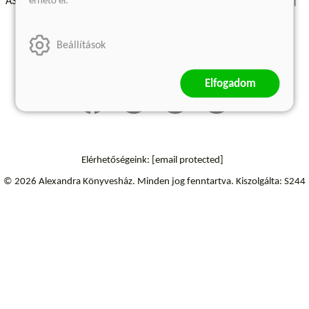
érhető el.
ÁSZF - Vásárlási feltételek
A kiadóról
Süti beállítások
Árkötött termékek
Kommentelési szabályzat
Beállítások
Szállítási információk
Elállás a szerződéstől
Elfogadom
Elérhetőségeink:
[email protected]
© 2026 Alexandra Könyvesház.
Minden jog fenntartva.
Kiszolgálta: S244