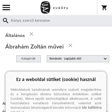
Általános
Ábrahám Zoltán művei
Kategóriák
Rendezés
A keresett kifejezésre nincs találat
Ez a weboldal sütiket (cookie) használ
Weboldalunk tartalmának személyre szabott megjelenítése
és a böngészési élmény biztosítása érdekében sütiket
(cookie), illetve egyéb technológiákat alkalmazunk. A sütik
használatára vonatkozó irányelveinkről, valamint azok
Adatvédelmi szabályzatok
Elállási felmondási nyilatkozat
testreszabási lehetőségeiről bővebb információ
ide kattintva