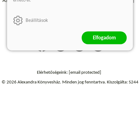
érhető el.
ÁSZF - Vásárlási feltételek
A kiadóról
Süti beállítások
Árkötött termékek
Kommentelési szabályzat
Beállítások
Szállítási információk
Elállás a szerződéstől
Elfogadom
Elérhetőségeink:
[email protected]
© 2026 Alexandra Könyvesház.
Minden jog fenntartva.
Kiszolgálta: S244