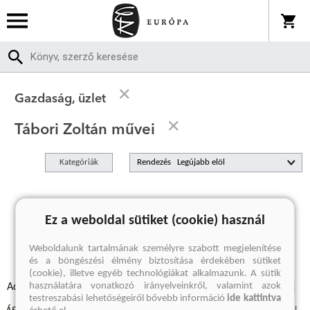
Gazdaság, üzlet
Tábori Zoltán művei
Kategóriák
Rendezés
A keresett kifejezésre nincs találat
Ez a weboldal sütiket (cookie) használ
Weboldalunk tartalmának személyre szabott megjelenítése
és a böngészési élmény biztosítása érdekében sütiket
(cookie), illetve egyéb technológiákat alkalmazunk. A sütik
használatára vonatkozó irányelveinkről, valamint azok
Adatvédelmi szabályzatok
Elállási felmondási nyilatkozat
testreszabási lehetőségeiről bővebb információ
ide kattintva