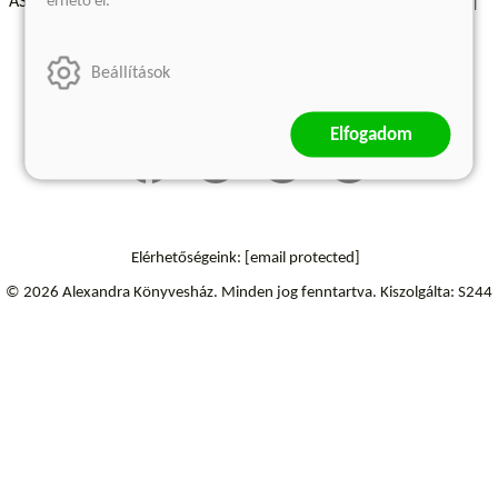
érhető el.
ÁSZF - Vásárlási feltételek
A kiadóról
Süti beállítások
Árkötött termékek
Kommentelési szabályzat
Beállítások
Szállítási információk
Elállás a szerződéstől
Elfogadom
Elérhetőségeink:
[email protected]
© 2026 Alexandra Könyvesház.
Minden jog fenntartva.
Kiszolgálta: S244