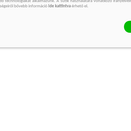
gyéb technológiákat alkalmazunk. A sütik használatára vonatkozó irányelvei
őségeiről bővebb információ
ide kattintva
érhető el.