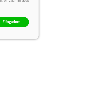
nkről, valamint azok
Elfogadom