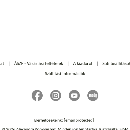
zat
ÁSZF - Vásárlási feltételek
A kiadóról
Süti beállításo
Szállítási információk
Elérhetőségeink:
[email protected]
© 2026 Alexandra Könyvesház.
Minden jog fenntartva.
Kiszolgálta: S244