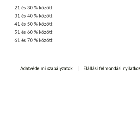
21 és 30 % között
31 és 40 % között
41 és 50 % között
51 és 60 % között
61 és 70 % között
Adatvédelmi szabályzatok
Elállási felmondási nyilatko