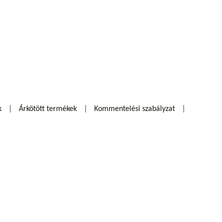
k
Árkötött termékek
Kommentelési szabályzat