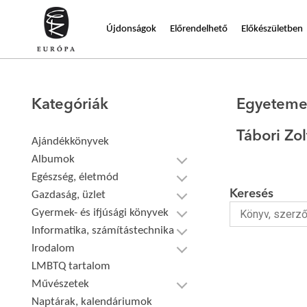
Újdonságok
Előrendelhető
Előkészületben
Kategóriák
Egyeteme
Tábori Zo
Ajándékkönyvek
Albumok
Egészség, életmód
Keresés
Gazdaság, üzlet
Gyermek- és ifjúsági könyvek
Informatika, számítástechnika
Irodalom
LMBTQ tartalom
Művészetek
Naptárak, kalendáriumok