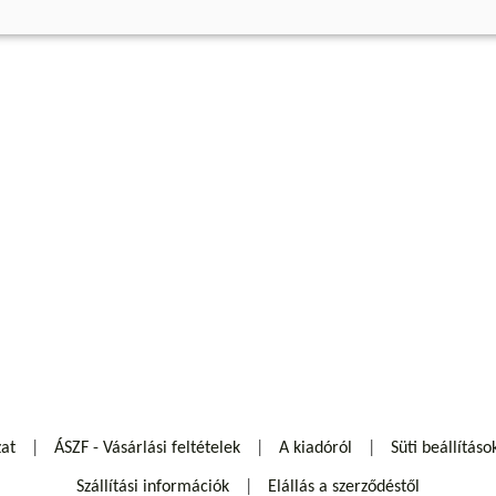
zat
ÁSZF - Vásárlási feltételek
A kiadóról
Süti beállításo
Szállítási információk
Elállás a szerződéstől