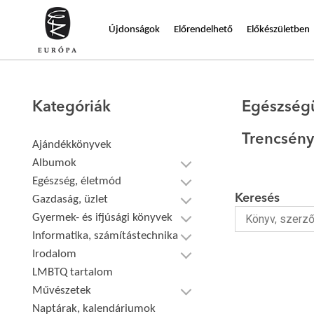
Újdonságok
Előrendelhető
Előkészületben
Kategóriák
Egészség
Trencsény
Ajándékkönyvek
Albumok
Egészség, életmód
Keresés
Gazdaság, üzlet
Gyermek- és ifjúsági könyvek
Informatika, számítástechnika
Irodalom
LMBTQ tartalom
Művészetek
Naptárak, kalendáriumok