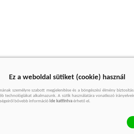
Ez a weboldal sütiket (cookie) használ
mának személyre szabott megjelenítése és a böngészési élmény biztosítás
gyéb technológiákat alkalmazunk. A sütik használatára vonatkozó irányelvei
őségeiről bővebb információ
ide kattintva
érhető el.