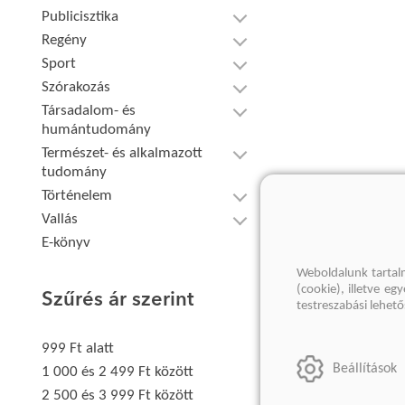
Publicisztika
Regény
Sport
Szórakozás
Társadalom- és
humántudomány
Természet- és alkalmazott
tudomány
Történelem
Vallás
E-könyv
Weboldalunk tartal
(cookie), illetve e
Szűrés ár szerint
testreszabási lehet
999 Ft alatt
Beállítások
1 000 és 2 499 Ft között
2 500 és 3 999 Ft között