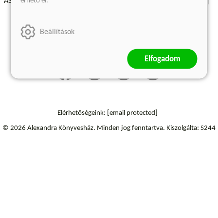
érhető el.
ÁSZF - Vásárlási feltételek
A kiadóról
Süti beállítások
Árkötött termékek
Kommentelési szabályzat
Beállítások
Szállítási információk
Elállás a szerződéstől
Elfogadom
Elérhetőségeink:
[email protected]
© 2026 Alexandra Könyvesház.
Minden jog fenntartva.
Kiszolgálta: S244