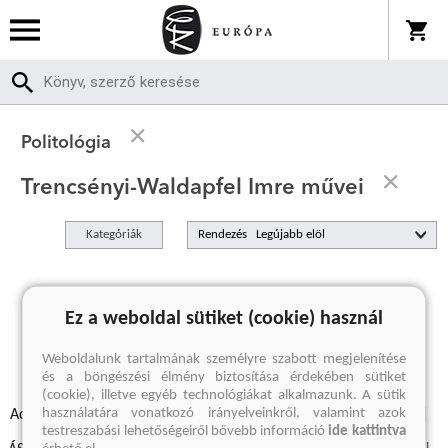
Politológia
Trencsényi-Waldapfel Imre művei
Kategóriák
Rendezés
A keresett kifejezésre nincs találat
Ez a weboldal sütiket (cookie) használ
Weboldalunk tartalmának személyre szabott megjelenítése
és a böngészési élmény biztosítása érdekében sütiket
(cookie), illetve egyéb technológiákat alkalmazunk. A sütik
használatára vonatkozó irányelveinkről, valamint azok
Adatvédelmi szabályzatok
Elállási felmondási nyilatkozat
testreszabási lehetőségeiről bővebb információ
ide kattintva