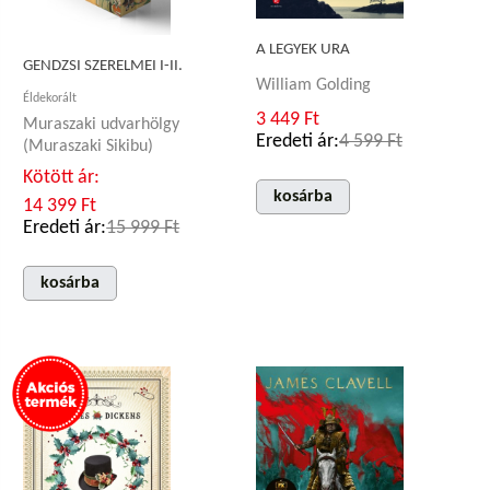
A LEGYEK URA
GENDZSI SZERELMEI I-II.
William Golding
Éldekorált
3 449 Ft
Muraszaki udvarhölgy
Eredeti ár:
4 599 Ft
(Muraszaki Sikibu)
Kötött ár:
kosárba
14 399 Ft
Eredeti ár:
15 999 Ft
kosárba