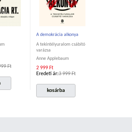
A demokrácia alkonya
um
A tekintélyuralom csábító
varázsa
Anne Applebaum
999 Ft
2 999 Ft
Eredeti ár:
3 999 Ft
a
kosárba