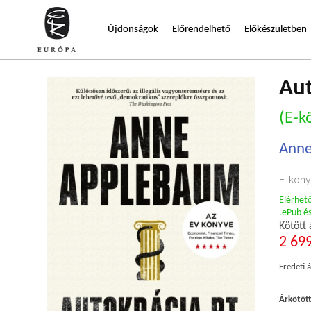
Újdonságok
Előrendelhető
Előkészületben
Aut
(E-k
Anne
E-köny
Elérhet
.ePub é
Kötött 
2 699
Eredeti á
Árkötöt