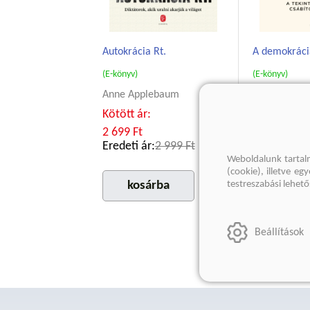
Autokrácia Rt.
A demokráci
(E-könyv)
(E-könyv)
Anne Applebaum
A tekintélyu
varázsa
Kötött ár:
Anne Apple
2 699 Ft
Eredeti ár:
2 999 Ft
2 249 Ft
Weboldalunk tartal
Eredeti ár:
(cookie), illetve e
testreszabási lehet
kosárba
kosár
Beállítások