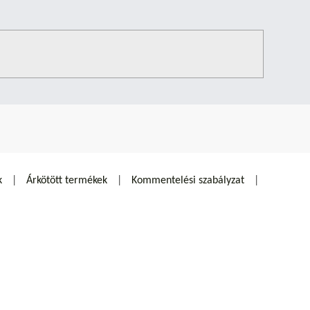
k
Árkötött termékek
Kommentelési szabályzat