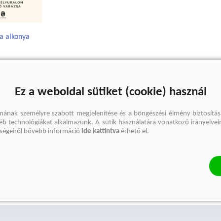
a alkonya
ralom csábító
Ez a weboldal sütiket (cookie) használ
baum
mának személyre szabott megjelenítése és a böngészési élmény biztosítás
2 999 Ft
gyéb technológiákat alkalmazunk. A sütik használatára vonatkozó irányelvei
őségeiről bővebb információ
ide kattintva
érhető el.
ba