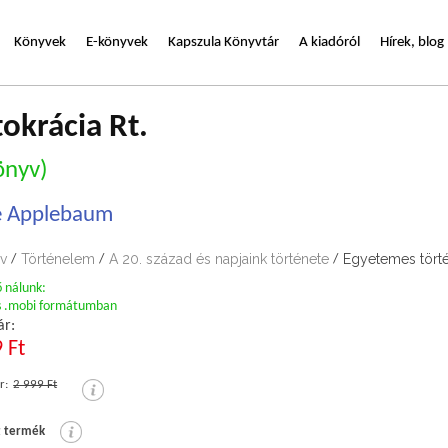
Könyvek
E-könyvek
Kapszula Könyvtár
A kiadóról
Hírek, blog
okrácia Rt.
önyv)
 Applebaum
v
Történelem
A 20. század és napjaink története
Egyetemes tört
/
/
/
ő nálunk:
s .mobi formátumban
ár:
 Ft
r:
2 999 Ft
t termék