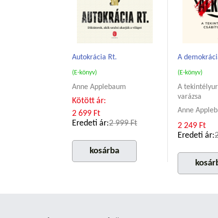
Autokrácia Rt.
A demokráci
(E-könyv)
(E-könyv)
Anne Applebaum
A tekintélyu
varázsa
Kötött ár:
Anne Apple
2 699 Ft
Eredeti ár:
2 999 Ft
2 249 Ft
Eredeti ár:
kosárba
kosár