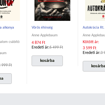
a alkonya
Vörös éhinség
Autokrácia Rt.
Anne Applebaum
Anne Appleba
Kötött ár:
ralom csábító
4 874 Ft
Eredeti ár:
6 499 Ft
3 599 Ft
Eredeti ár:
3 
baum
kosárba
2 999 Ft
kosárb
ba