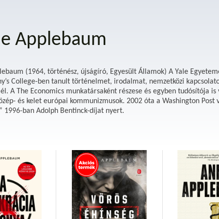
e Applebaum
ebaum (1964, történész, újságíró, Egyesült Államok) A Yale Egyetem
ny’s College-ben tanult történelmet, irodalmat, nemzetközi kapcsolato
él. A The Economics munkatársaként részese és egyben tudósítója is 
özép- és kelet európai kommunizmusok. 2002 óta a Washington Post 
 1996-ban Adolph Bentinck-díjat nyert.