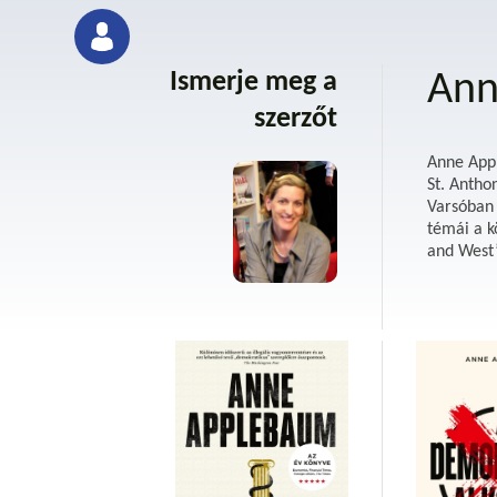
Ismerje meg a
Ann
szerzőt
Anne Appl
St. Antho
Varsóban 
témái a k
and West”