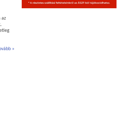
 az
,
etleg
ovább