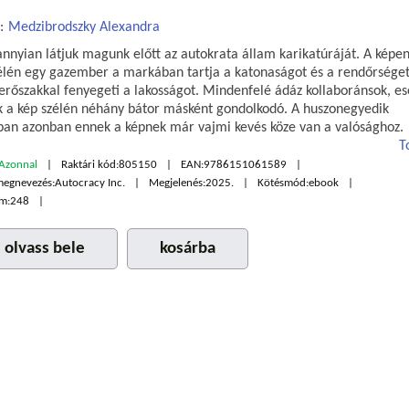
:
Medzibrodszky Alexandra
nnyian látjuk magunk előtt az autokrata állam karikatúráját. A képen
élén egy gazember a markában tartja a katonaságot és a rendőrséget
erőszakkal fenyegeti a lakosságot. Mindenfelé ádáz kollaboránsok, es
ik a kép szélén néhány bátor másként gondolkodó. A huszonegyedik
ban azonban ennek a képnek már vajmi kevés köze van a valósághoz.
T
Azonnal
Raktári kód:
805150
EAN:
9786151061589
megnevezés:
Autocracy Inc.
Megjelenés:
2025.
Kötésmód:
ebook
m:
248
olvass bele
kosárba