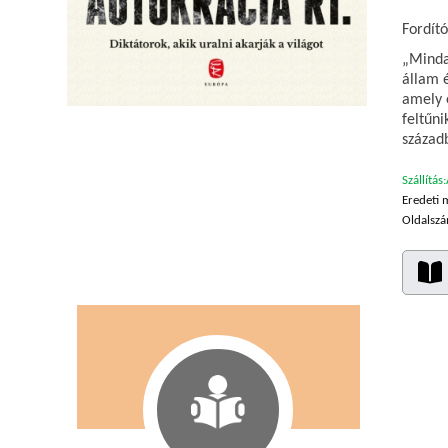
Fordító
„Minda
állam 
amely 
feltűn
század
Szállítás:
Eredeti 
Oldalszá