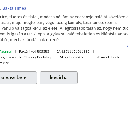
:
Baksa Tímea
 író, sikeres és fiatal, modern nő, ám az édesanyja halálát követően 
lassul, majd megtorpan, végül pedig komoly, testi tünetekben is
vánuló válságba kerül az élete. A legrosszabb talán az, hogy nem tud
em is igazán akar kilépni a gyásszal való tehetetlen és kilátástalan s
ából, mert azt árulásnak érezné.
T
Azonnal
Raktári kód:
805383
EAN:
9786151061992
megnevezés:
The Memory Bookshop
Megjelenés:
2025.
Kötésmód:
ebook
m:
272
olvass bele
kosárba