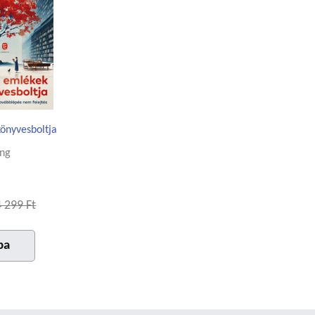
önyvesboltja
ong
4 299 Ft
ba