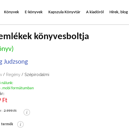
Könyvek
E-könyvek
Kapszula Könyvtár
A kiadóról
Hírek, blog
emlékek könyvesboltja
önyv)
g Judzsong
v
Regény
Szépirodalmi
/
/
ő nálunk:
s .mobi formátumban
ár:
 Ft
r:
2 999 Ft
t termék