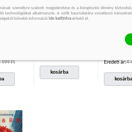
mának személyre szabott megjelenítése és a böngészési élmény biztosítás
gyéb technológiákat alkalmazunk. A sütik használatára vonatkozó irányelvei
őségeiről bővebb információ
ide kattintva
érhető el.
A Legyek Ura
Visszatérés Tr
(E-könyv)
(E-könyv)
homb
William Golding
Federica Man
Kötött ár:
2 624 Ft
Eredeti ár:
3 499 Ft
4 049 Ft
2 999 Ft
Eredeti ár:
4 
kosárba
ba
kosárb