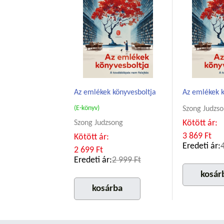
Az emlékek könyvesboltja
Az emlékek k
(E-könyv)
Szong Judzs
Kötött ár:
Szong Judzsong
3 869 Ft
Kötött ár:
Eredeti ár:
2 699 Ft
Eredeti ár:
2 999 Ft
kosár
kosárba