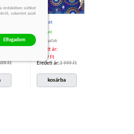
a érdekében sütiket
nkről, valamint azok
iesztbe
Tekintet
(E-könyv)
Elfogadom
zon
Elif Shafak
Kötött ár:
3 599 Ft
499 Ft
Eredeti ár:
3 999 Ft
a
kosárba