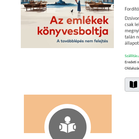
Fordító
Dzsivon
csak le
megnyil
talán n
állapot
Szállítás:
Eredeti 
Oldalszá