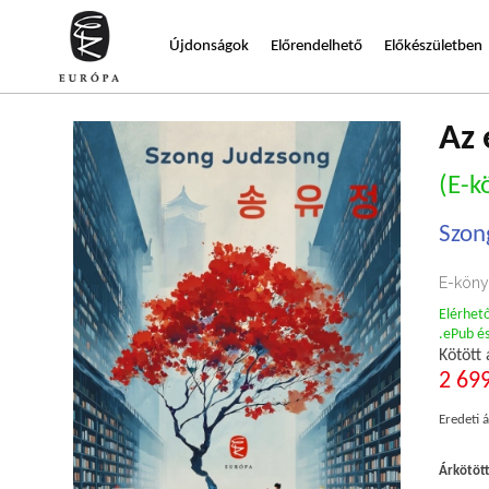
Újdonságok
Előrendelhető
Előkészületben
Az 
(E-k
Szon
E-köny
Elérhet
.ePub é
Kötött 
2 699
Eredeti á
Árkötöt