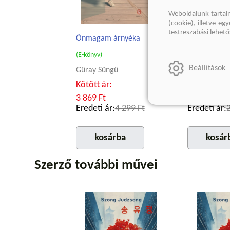
Weboldalunk tartal
(cookie), illetve e
testreszabási lehet
Önmagam árnyéka
Oda se neki!
(E-könyv)
(E-könyv)
Beállítások
Güray Süngü
Amélie Not
Kötött ár:
Kötött ár:
3 869 Ft
2 699 Ft
Eredeti ár:
4 299 Ft
Eredeti ár:
kosárba
kosár
Szerző további művei