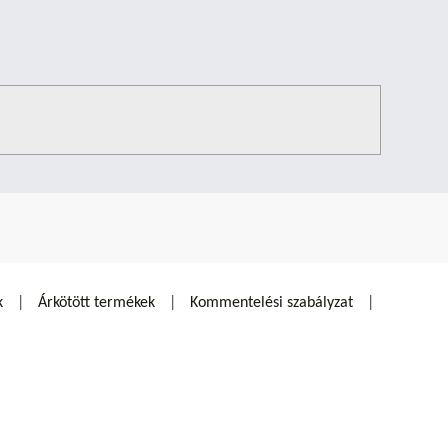
k
Árkötött termékek
Kommentelési szabályzat