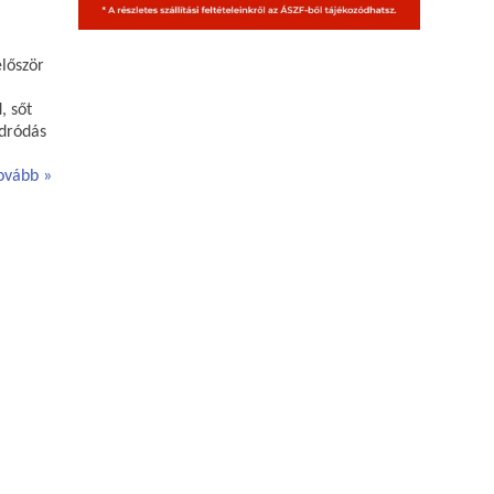
először
, sőt
odródás
ovább