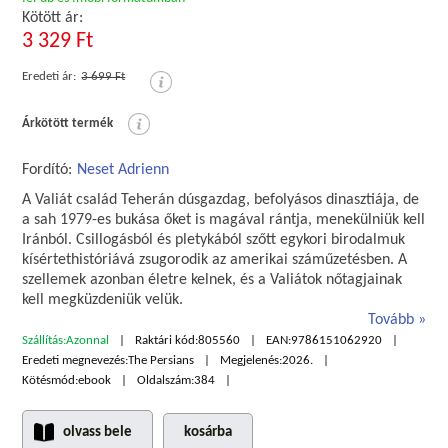
Kötött ár:
3 329 Ft
Eredeti ár:
3 699 Ft
Árkötött termék
Fordító:
Neset Adrienn
A Valiát család Teherán dúsgazdag, befolyásos dinasztiája, de
a sah 1979-es bukása őket is magával rántja, menekülniük kell
Iránból. Csillogásból és pletykából szőtt egykori birodalmuk
kísértethistóriává zsugorodik az amerikai száműzetésben. A
szellemek azonban életre kelnek, és a Valiátok nőtagjainak
kell megküzdeniük velük.
Tovább
Szállítás:
Azonnal
Raktári kód:
805560
EAN:
9786151062920
Eredeti megnevezés:
The Persians
Megjelenés:
2026.
Kötésmód:
ebook
Oldalszám:
384
olvass bele
kosárba