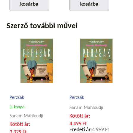
kosárba
kosárba
Szerző további művei
Perzsák
Perzsák
(E-könyv)
Sanam Mahloudji
Kötött ár:
Sanam Mahloudji
4 499 Ft
Kötött ár:
Eredeti ár:
4 999 Ft
3 329 Ft