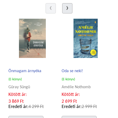
Önmagam árnyéka
Oda se neki!
(E-könyv)
(E-könyv)
Güray Süngü
Amélie Nothomb
Kötött ár:
Kötött ár:
3 869 Ft
2 699 Ft
Eredeti ár:
4 299 Ft
Eredeti ár:
2 999 Ft