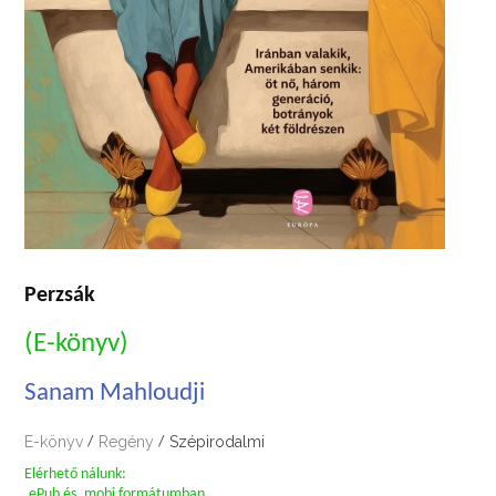
Perzsák
(E-könyv)
Sanam Mahloudji
E-könyv
Regény
Szépirodalmi
/
/
Elérhető nálunk:
.ePub és .mobi formátumban