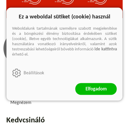
Ez a weboldal sütiket (cookie) használ
Weboldalunk tartalmának személyre szabott megjelenítése
és a böngészési élmény biztosítása érdekében sütiket
(cookie), illetve egyéb technológiákat alkalmazunk. A sütik
használatára vonatkozó irányelveinkről, valamint azok
testreszabási lehetőségeiről bővebb információ
ide kattintva
érhető el.
Beállítások
Olvass bele
Elfogadom
1 előnézet
Megnézem
Kedvcsináló