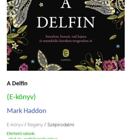
A Delfin
(E-könyv)
Mark Haddon
E-könyv
Regény
Szépirodalmi
/
/
Elérhető nálunk: