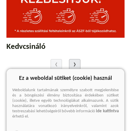
Kedvcsináló
Ez a weboldal sütiket (cookie) használ
Weboldalunk tartalmának személyre szabott megjelenítése
és a böngészési élmény biztosítása érdekében sütiket
(cookie), illetve egyéb technológiákat alkalmazunk. A sütik
használatára vonatkozó irányelveinkről, valamint azok
testreszabási lehetőségeiről bővebb információ
ide kattintva
érhető el.