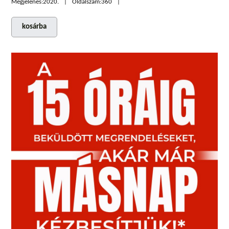
Megjelenés:
2020.
Oldalszám:
360
kosárba