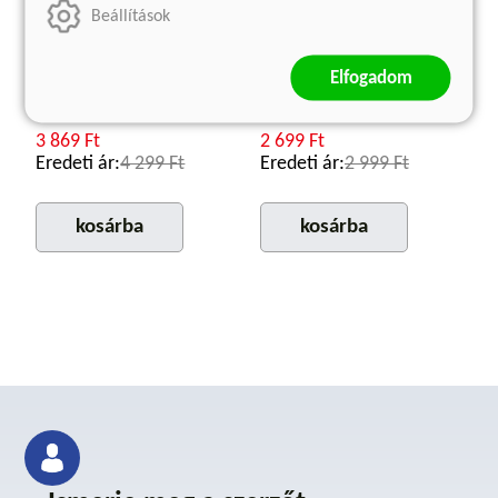
Önmagam árnyéka
Oda se neki!
Beállítások
(E-könyv)
(E-könyv)
Elfogadom
Güray Süngü
Amélie Nothomb
Kötött ár:
Kötött ár:
3 869 Ft
2 699 Ft
Eredeti ár:
4 299 Ft
Eredeti ár:
2 999 Ft
kosárba
kosárba