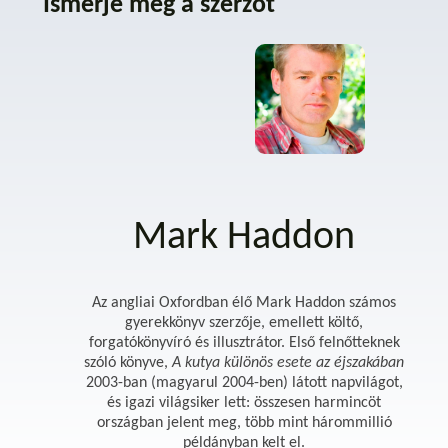
Ismerje meg a szerzőt
Mark Haddon
Az angliai Oxfordban élő Mark Haddon számos
gyerekkönyv szerzője, emellett költő,
forgatókönyvíró és illusztrátor. Első felnőtteknek
szóló könyve,
A kutya különös esete az éjszakában
2003-ban (magyarul 2004-ben) látott napvilágot,
és igazi világsiker lett: összesen harmincöt
országban jelent meg, több mint hárommillió
példányban kelt el.