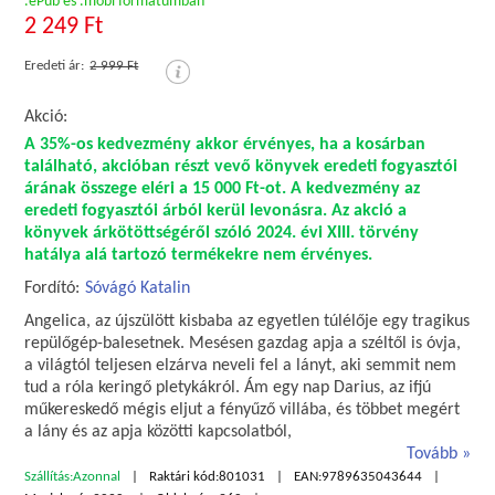
.ePub és .mobi formátumban
2 249 Ft
Eredeti ár:
2 999 Ft
Akció:
A 35%-os kedvezmény akkor érvényes, ha a kosárban
található, akcióban részt vevő könyvek eredeti fogyasztói
árának összege eléri a 15 000 Ft-ot. A kedvezmény az
eredeti fogyasztói árból kerül levonásra. Az akció a
könyvek árkötöttségéről szóló 2024. évi XIII. törvény
hatálya alá tartozó termékekre nem érvényes.
Fordító:
Sóvágó Katalin
Angelica, az újszülött kisbaba az egyetlen túlélője egy tragikus
repülőgép-balesetnek. Mesésen gazdag apja a széltől is óvja,
a világtól teljesen elzárva neveli fel a lányt, aki semmit nem
tud a róla keringő pletykákról. Ám egy nap Darius, az ifjú
műkereskedő mégis eljut a fényűző villába, és többet megért
a lány és az apja közötti kapcsolatból,
Tovább
Szállítás:
Azonnal
Raktári kód:
801031
EAN:
9789635043644