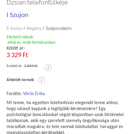
Dzsian telefonfülkéje
I Szujon
E-könyv
Regény
Szépirodalmi
/
/
Elérhető nálunk:
.ePub és .mobi formátumban
Kötött ár:
3 329 Ft
Eredeti ár:
3 699 Ft
Árkötött termék
Fordító:
Vörös Erika
Mi lenne, ha egyetlen telefonhívás elegendő lenne ahhoz,
hogy választ kapjunk a legfájóbb kérdéseinkre? Egy
pszichológiai boncolásokat végző központban azok történetei
találkoznak, akik egy szeretett személy öngyilkossága után
maradtak magukra, és tele vannak bűntudattal, haraggal és
megválaszolatlan kérdésekkel.