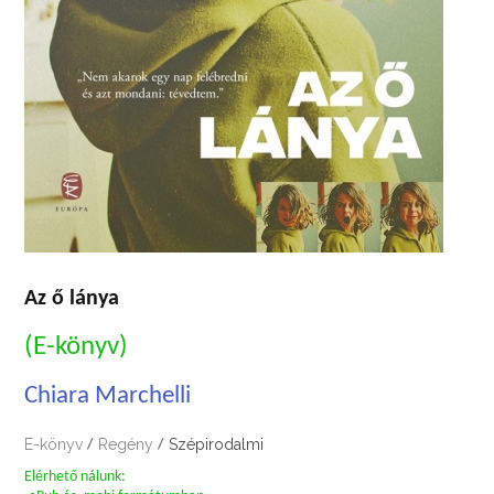
Az ő lánya
(E-könyv)
Chiara Marchelli
E-könyv
Regény
Szépirodalmi
/
/
Elérhető nálunk: