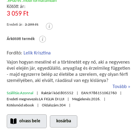
.ePub és .mobi formátumban
Kötött ár:
3 059 Ft
Eredeti ár:
3 399 Ft
Árkötött termék
Fordító:
Lelik Krisztina
Vajon hogyan mesélné el a történetét egy nő, aki a negyvenes
évei elején jár, egyedülálló, anyagilag és érzelmileg független
- majd egyszerre belép az életébe a szerelem, egy olyan férfi
személyében, aki elvált, ráadásul van egy kislánya?
Tovább
Szállítás:
Azonnal
Raktári kód:
805552
EAN:
9786151062760
Eredeti megnevezés:
LA FIGLIA DI LUI
Megjelenés:
2026.
Kötésmód:
ebook
Oldalszám:
304
olvass bele
kosárba