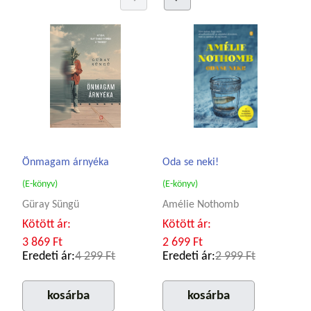
Önmagam árnyéka
Oda se neki!
(E-könyv)
(E-könyv)
Güray Süngü
Amélie Nothomb
Kötött ár:
Kötött ár:
3 869 Ft
2 699 Ft
Eredeti ár:
4 299 Ft
Eredeti ár:
2 999 Ft
kosárba
kosárba