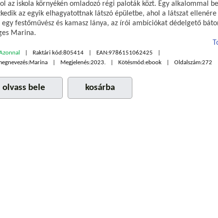
ol az iskola környékén omladozó régi paloták közt. Egy alkalommal be
edik az egyik elhagyatottnak látszó épületbe, ahol a látszat ellenére
: egy festőművész és kamasz lánya, az írói ambíciókat dédelgető báto
ges Marina.
T
Azonnal
Raktári kód:
805414
EAN:
9786151062425
megnevezés:
Marina
Megjelenés:
2023.
Kötésmód:
ebook
Oldalszám:
272
olvass bele
kosárba