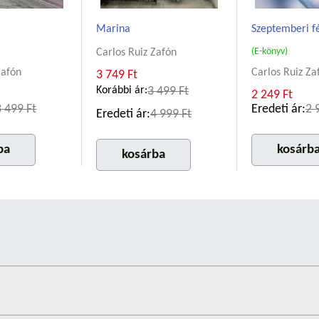
Marina
Szeptemberi f
(E-könyv)
Carlos Ruiz Zafón
Zafón
Carlos Ruiz Za
3 749 Ft
Korábbi ár:
3 499 Ft
2 249 Ft
3 499 Ft
Eredeti ár:
2 
Eredeti ár:
4 999 Ft
ba
kosárb
kosárba