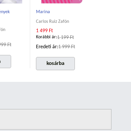
ények
Marina
Carlos Ruiz Zafón
fón
1 499 Ft
Korábbi ár:
1 199 Ft
999 Ft
Eredeti ár:
1 999 Ft
a
kosárba