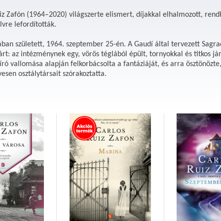
iz Zafón (1964–2020) világszerte elismert, díjakkal elhalmozott, rend
lvre lefordították.
ban született, 1964. szeptember 25-én. A Gaudí által tervezett Sagrad
árt: az intézménynek egy, vörös téglából épült, tornyokkal és titkos jár
író vallomása alapján felkorbácsolta a fantáziáját, és arra ösztönözte
esen osztálytársait szórakoztatta.