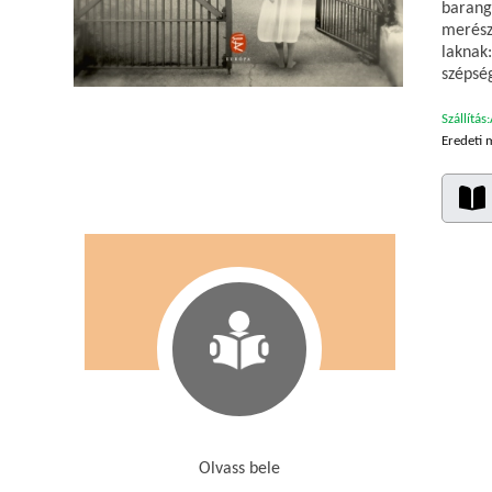
barang
merészk
laknak
szépsé
Szállítás:
Eredeti 
Olvass bele