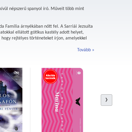
kívül népszerű spanyol író. Műveit több mint
a Família árnyékában nőtt fel. A Sarriái Jezsuita
atokkal ellátott gótikus kastély adott helyet,
, hogy rejtélyes történeteket írjon, amelyekkel
Tovább