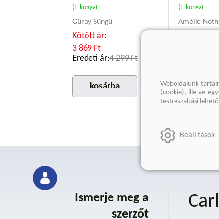
(E-könyv)
(E-könyv)
Güray Süngü
Amélie Not
Kötött ár:
Kötött ár:
3 869 Ft
2 699 Ft
Eredeti ár:
4 299 Ft
Eredeti ár:
Weboldalunk tartal
kosárba
kosár
(cookie), illetve e
testreszabási lehet
Beállítások
Ismerje meg a
Car
szerzőt