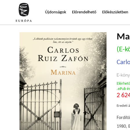
Újdonságok
Előrendelhető
Előkészületben
Ma
(E-k
Carl
E-köny
Elérhet
.ePub é
2 624
Eredeti á
Fordító
1980, B