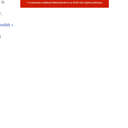
 is
r,
ovább