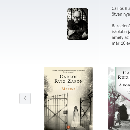
Carlos Ru
ötven nye
Barceloná
iskolába j
amely az 
már 10 év