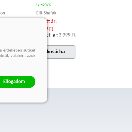
(E-könyv)
zon
Elif Shafak
Kötött ár:
3 599 Ft
499 Ft
Eredeti ár:
3 999 Ft
a érdekében sütiket
a
kosárba
nkről, valamint azok
Elfogadom