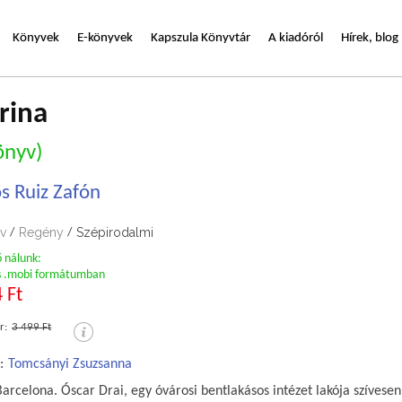
Könyvek
E-könyvek
Kapszula Könyvtár
A kiadóról
Hírek, blog
rina
önyv)
os Ruiz Zafón
v
Regény
Szépirodalmi
/
/
ő nálunk:
s .mobi formátumban
 Ft
r:
3 499 Ft
:
Tomcsányi Zsuzsanna
arcelona. Óscar Drai, egy óvárosi bentlakásos intézet lakója szívesen