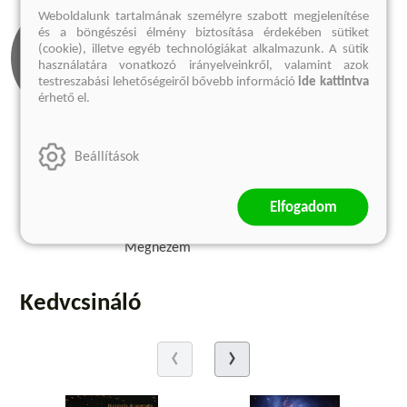
Weboldalunk tartalmának személyre szabott megjelenítése
és a böngészési élmény biztosítása érdekében sütiket
(cookie), illetve egyéb technológiákat alkalmazunk. A sütik
használatára vonatkozó irányelveinkről, valamint azok
testreszabási lehetőségeiről bővebb információ
ide kattintva
érhető el.
Beállítások
Olvass bele
Kapcsolódó
cikkek
1 előnézet
Elfogadom
1 cikk
Megnézem
Megnézem
Kedvcsináló