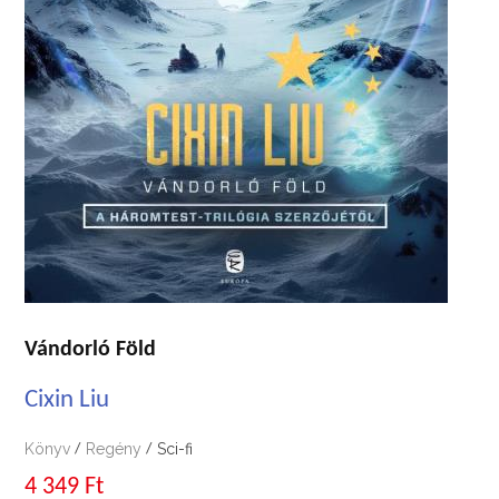
Vándorló Föld
Cixin Liu
Könyv
Regény
Sci-fi
/
/
4 349 Ft