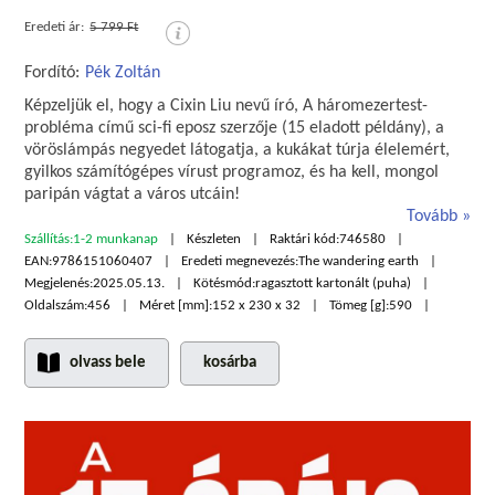
Eredeti ár:
5 799 Ft
Fordító:
Pék Zoltán
Képzeljük el, hogy a Cixin Liu nevű író, A háromezertest-
probléma című sci-fi eposz szerzője (15 eladott példány), a
vöröslámpás negyedet látogatja, a kukákat túrja élelemért,
gyilkos számítógépes vírust programoz, és ha kell, mongol
paripán vágtat a város utcáin!
Tovább
Szállítás:
1-2 munkanap
Készleten
Raktári kód:
746580
EAN:
9786151060407
Eredeti megnevezés:
The wandering earth
Megjelenés:
2025.05.13.
Kötésmód:
ragasztott kartonált (puha)
Oldalszám:
456
Méret [mm]:
152 x 230 x 32
Tömeg [g]:
590
olvass bele
kosárba