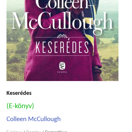
Keserédes
(E-könyv)
Colleen McCullough