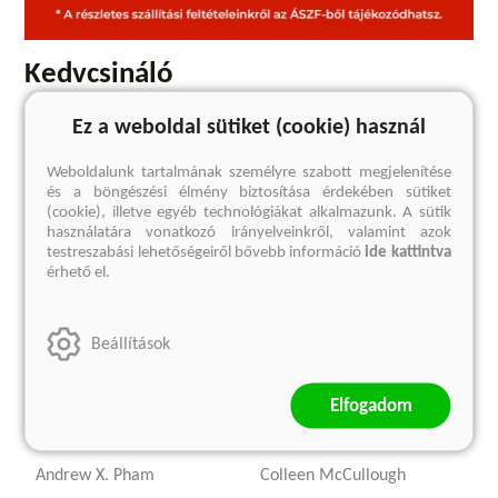
Kedvcsináló
Ez a weboldal sütiket (cookie) használ
Weboldalunk tartalmának személyre szabott megjelenítése
és a böngészési élmény biztosítása érdekében sütiket
(cookie), illetve egyéb technológiákat alkalmazunk. A sütik
használatára vonatkozó irányelveinkről, valamint azok
testreszabási lehetőségeiről bővebb információ
ide kattintva
érhető el.
Beállítások
Elfogadom
Szürkületi zóna
Keserédes
(E-könyv)
(E-könyv)
Andrew X. Pham
Colleen McCullough