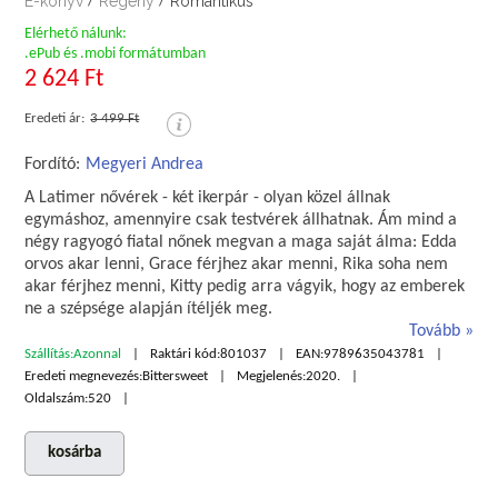
E-könyv
Regény
Romantikus
/
/
Elérhető nálunk:
.ePub és .mobi formátumban
2 624 Ft
Eredeti ár:
3 499 Ft
Fordító:
Megyeri Andrea
A Latimer nővérek - két ikerpár - olyan közel állnak
egymáshoz, amennyire csak testvérek állhatnak. Ám mind a
négy ragyogó fiatal nőnek megvan a maga saját álma: Edda
orvos akar lenni, Grace férjhez akar menni, Rika soha nem
akar férjhez menni, Kitty pedig arra vágyik, hogy az emberek
ne a szépsége alapján ítéljék meg.
Tovább
Szállítás:
Azonnal
Raktári kód:
801037
EAN:
9789635043781
Eredeti megnevezés:
Bittersweet
Megjelenés:
2020.
Oldalszám:
520
kosárba