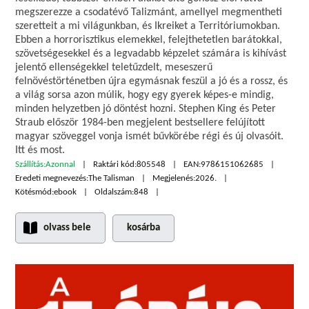
megszerezze a csodatévő Talizmánt, amellyel megmentheti
szeretteit a mi világunkban, és Ikreiket a Territóriumokban.
Ebben a horrorisztikus elemekkel, felejthetetlen barátokkal,
szövetségesekkel és a legvadabb képzelet számára is kihívást
jelentő ellenségekkel teletűzdelt, meseszerű
felnövéstörténetben újra egymásnak feszül a jó és a rossz, és
a világ sorsa azon múlik, hogy egy gyerek képes-e mindig,
minden helyzetben jó döntést hozni. Stephen King és Peter
Straub először 1984-ben megjelent bestsellere felújított
magyar szöveggel vonja ismét bűvkörébe régi és új olvasóit.
Itt és most.
Szállítás:
Azonnal
Raktári kód:
805548
EAN:
9786151062685
Eredeti megnevezés:
The Talisman
Megjelenés:
2026.
Kötésmód:
ebook
Oldalszám:
848
olvass bele
kosárba