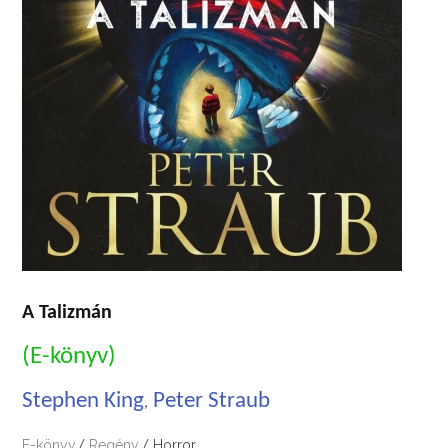
A Talizmán
(E-könyv)
Stephen King
Peter Straub
,
E-könyv
Regény
Horror
/
/