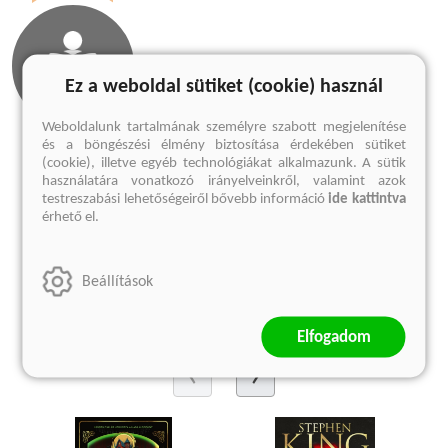
Ez a weboldal sütiket (cookie) használ
Weboldalunk tartalmának személyre szabott megjelenítése
és a böngészési élmény biztosítása érdekében sütiket
(cookie), illetve egyéb technológiákat alkalmazunk. A sütik
Olvass bele
használatára vonatkozó irányelveinkről, valamint azok
testreszabási lehetőségeiről bővebb információ
ide kattintva
1 előnézet
érhető el.
Megnézem
Beállítások
Kedvcsináló
Elfogadom