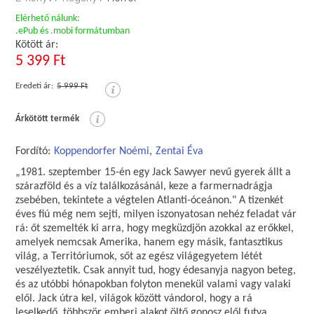
Elérhető nálunk:
.ePub és .mobi formátumban
Kötött ár:
5 399 Ft
Eredeti ár:
5 999 Ft
Árkötött termék
Fordító:
Koppendorfer Noémi
,
Zentai Éva
„1981. szeptember 15-én egy Jack Sawyer nevű gyerek állt a
szárazföld és a víz találkozásánál, keze a farmernadrágja
zsebében, tekintete a végtelen Atlanti-óceánon." A tizenkét
éves fiú még nem sejti, milyen iszonyatosan nehéz feladat vár
rá: őt szemelték ki arra, hogy megküzdjön azokkal az erőkkel,
amelyek nemcsak Amerika, hanem egy másik, fantasztikus
világ, a Territóriumok, sőt az egész világegyetem létét
veszélyeztetik. Csak annyit tud, hogy édesanyja nagyon beteg,
és az utóbbi hónapokban folyton menekül valami vagy valaki
elől. Jack útra kel, világok között vándorol, hogy a rá
leselkedő, többször emberi alakot öltő gonosz elől futva