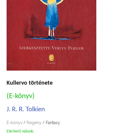
Kullervo története
(E-könyv)
J. R. R. Tolkien
E-könyv
Regény
Fantasy
/
/
Elérhető nálunk: