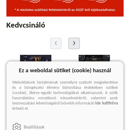
Kedvcsináló
Ez a weboldal sütiket (cookie) használ
Weboldalunk tartalmának személyre szabott megjelenítése
és a böngészési élmény biztosítása érdekében sütiket
(cookie), illetve egyéb technológiákat alkalmazunk. A sütik
használatára vonatkozó irányelveinkről, valamint azok
testreszabási lehetőségeiről bővebb információ
ide kattintva
érhető el.
Fenissa és az Álmos Ház
Az Óraharc
(E-könyv)
(E-könyv)
Beállítások