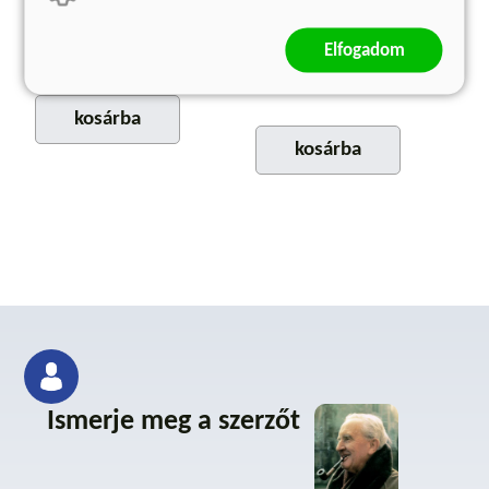
Natalia Sherba
Óramágusok VI.
Natalia Sherba
3 299 Ft
Elfogadom
Eredeti ár:
4 399 Ft
2 774 Ft
Eredeti ár:
3 699 Ft
kosárba
kosárba
Ismerje meg a szerzőt