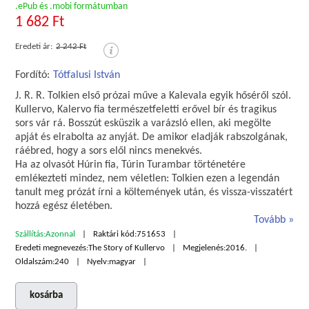
.ePub és .mobi formátumban
1 682 Ft
Eredeti ár:
2 242 Ft
Fordító:
Tótfalusi István
J. R. R. Tolkien első prózai műve a Kalevala egyik hőséről szól.
Kullervo, Kalervo fia természetfeletti erővel bír és tragikus
sors vár rá. Bosszút esküszik a varázsló ellen, aki megölte
apját és elrabolta az anyját. De amikor eladják rabszolgának,
ráébred, hogy a sors elől nincs menekvés.
Ha az olvasót Húrin fia, Túrin Turambar történetére
emlékezteti mindez, nem véletlen: Tolkien ezen a legendán
tanult meg prózát írni a költemények után, és vissza-visszatért
hozzá egész életében.
Tovább
Szállítás:
Azonnal
Raktári kód:
751653
Eredeti megnevezés:
The Story of Kullervo
Megjelenés:
2016.
Oldalszám:
240
Nyelv:
magyar
kosárba