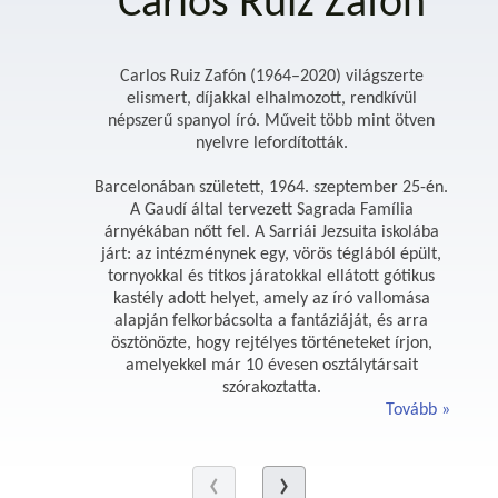
Carlos Ruiz Zafón
Carlos Ruiz Zafón (1964–2020) világszerte
elismert, díjakkal elhalmozott, rendkívül
népszerű spanyol író. Műveit több mint ötven
nyelvre lefordították.
Barcelonában született, 1964. szeptember 25-én.
A Gaudí által tervezett Sagrada Família
árnyékában nőtt fel. A Sarriái Jezsuita iskolába
járt: az intézménynek egy, vörös téglából épült,
tornyokkal és titkos járatokkal ellátott gótikus
kastély adott helyet, amely az író vallomása
alapján felkorbácsolta a fantáziáját, és arra
ösztönözte, hogy rejtélyes történeteket írjon,
amelyekkel már 10 évesen osztálytársait
szórakoztatta.
Tovább