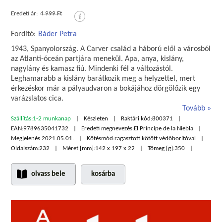
Eredeti ár:
4 999 Ft
Fordító:
Báder Petra
1943, Spanyolország. A Carver család a háború elől a városból
az Atlanti-óceán partjára menekül. Apa, anya, kislány,
nagylány és kamasz fiú. Mindenki fél a változástól.
Leghamarabb a kislány barátkozik meg a helyzettel, mert
érkezéskor már a pályaudvaron a bokájához dörgölőzik egy
varázslatos cica.
Tovább
Szállítás:
1-2 munkanap
Készleten
Raktári kód:
800371
EAN:
9789635041732
Eredeti megnevezés:
El Príncipe de la Niebla
Megjelenés:
2021.05.01.
Kötésmód:
ragasztott kötött védőborítóval
Oldalszám:
232
Méret [mm]:
142 x 197 x 22
Tömeg [g]:
350
olvass bele
kosárba