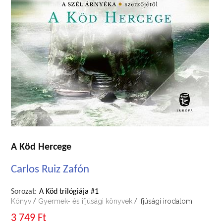
A Köd Hercege
Carlos Ruiz Zafón
Sorozat:
A Köd trilógiája #1
Könyv
Gyermek- és ifjúsági könyvek
Ifjúsági irodalom
/
/
3 749 Ft