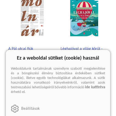
A Pál utcai fiúk
Léghajóval a világ körül -
Léghajóval a
Ez a weboldal sütiket (cookie) használ
Molnár Ferenc
dinoszauruszok földjén
1 499 Ft
Gerald Durrell
Weboldalunk tartalmának személyre szabott megjelenítése
Eredeti ár:
1 999 Ft
és a böngészési élmény biztosítása érdekében sütiket
3 449 Ft
(cookie), illetve egyéb technológiákat alkalmazunk. A sütik
Eredeti ár:
4 599 Ft
használatára vonatkozó irányelveinkről, valamint azok
kosárba
testreszabási lehetőségeiről bővebb információ
ide kattintva
érhető el.
kosárba
Beállítások
A sorozat további termékei