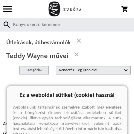
Útleírások, útibeszámolók
Teddy Wayne művei
Kategóriák
Rendezés
A keresett kifejezésre nincs találat
Ez a weboldal sütiket (cookie) használ
Weboldalunk tartalmának személyre szabott megjelenítése
és a böngészési élmény biztosítása érdekében sütiket
(cookie), illetve egyéb technológiákat alkalmazunk. A sütik
használatára vonatkozó irányelveinkről, valamint azok
Adatvédelmi szabályzatok
Elállási felmondási nyilatkozat
testreszabási lehetőségeiről bővebb információ
ide kattintva