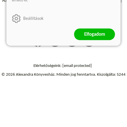
érhető el.
ÁSZF - Vásárlási feltételek
A kiadóról
Süti beállítások
Árkötött termékek
Kommentelési szabályzat
Beállítások
Szállítási információk
Elfogadom
Elérhetőségeink:
[email protected]
© 2026 Alexandra Könyvesház.
Minden jog fenntartva.
Kiszolgálta: S244