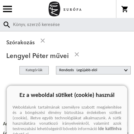
Szórakozás
Lengyel Péter művei
Kategóriák
Rendezés
A keresett kifejezésre nincs találat
Ez a weboldal sütiket (cookie) használ
Weboldalunk tartalmának személyre szabott megjelenítése
és a böngészési élmény biztosítása érdekében sütiket
(cookie), illetve egyéb technológiákat alkalmazunk. A sütik
használatára vonatkozó irányelveinkről, valamint azok
Adatvédelmi szabályzatok
Elállási felmondási nyilatkozat
testreszabási lehetőségeiről bővebb információ
ide kattintva