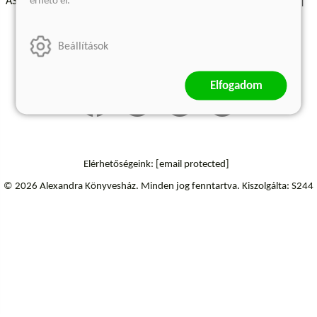
érhető el.
ÁSZF - Vásárlási feltételek
A kiadóról
Süti beállítások
Árkötött termékek
Kommentelési szabályzat
Beállítások
Szállítási információk
Elállás a szerződéstől
Elfogadom
Elérhetőségeink:
[email protected]
© 2026 Alexandra Könyvesház.
Minden jog fenntartva.
Kiszolgálta: S244