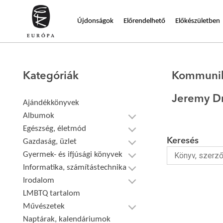
Újdonságok
Előrendelhető
Előkészületben
Kategóriák
Kommunik
Jeremy Dr
Ajándékkönyvek
Albumok
Egészség, életmód
Keresés
Gazdaság, üzlet
Gyermek- és ifjúsági könyvek
Informatika, számítástechnika
Irodalom
LMBTQ tartalom
Művészetek
Naptárak, kalendáriumok