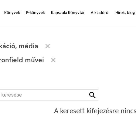
Könyvek
E-könyvek
Kapszula Könyvtár
A kiadóról
Hírek, blog
áció, média
onfield művei
A keresett kifejezésre nincs