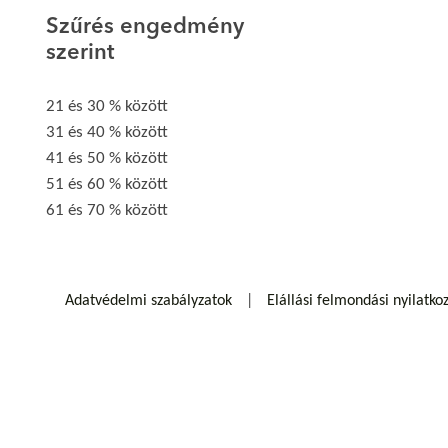
Szűrés engedmény
szerint
21 és 30 % között
31 és 40 % között
41 és 50 % között
51 és 60 % között
61 és 70 % között
Adatvédelmi szabályzatok
Elállási felmondási nyilatko