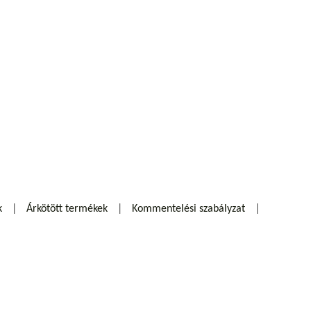
k
Árkötött termékek
Kommentelési szabályzat