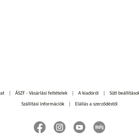
zat
ÁSZF - Vásárlási feltételek
A kiadóról
Süti beállításo
Szállítási információk
Elállás a szerződéstől