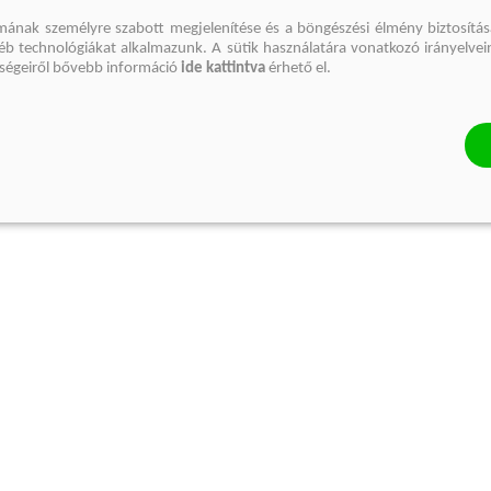
mának személyre szabott megjelenítése és a böngészési élmény biztosítás
gyéb technológiákat alkalmazunk. A sütik használatára vonatkozó irányelvei
őségeiről bővebb információ
ide kattintva
érhető el.