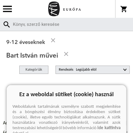
9-12 éveseknek
Bart István művei
Kategóriák
Rendezés
A keresett kifejezésre nincs találat
Ez a weboldal sütiket (cookie) használ
Weboldalunk tartalmának személyre szabott megjelenítése
és a böngészési élmény biztosítása érdekében sütiket
(cookie), illetve egyéb technológiákat alkalmazunk. A sütik
használatára vonatkozó irányelveinkről, valamint azok
Adatvédelmi szabályzatok
Elállási felmondási nyilatkozat
testreszabási lehetőségeiről bővebb információ
ide kattintva