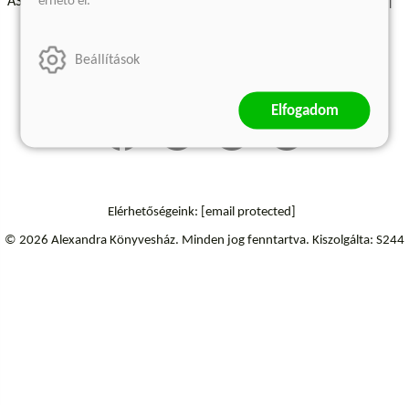
érhető el.
ÁSZF - Vásárlási feltételek
A kiadóról
Süti beállítások
Árkötött termékek
Kommentelési szabályzat
Beállítások
Szállítási információk
Elfogadom
Elérhetőségeink:
[email protected]
© 2026 Alexandra Könyvesház.
Minden jog fenntartva.
Kiszolgálta: S244