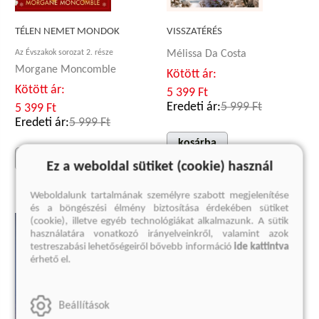
VISSZATÉRÉS
TÉLEN NEMET MONDOK
Az Évszakok sorozat 2. része
Mélissa Da Costa
Morgane Moncomble
Kötött ár:
Kötött ár:
5 399 Ft
Eredeti ár:
5 999 Ft
5 399 Ft
Eredeti ár:
5 999 Ft
kosárba
előrendelem
Ez a weboldal sütiket (cookie) használ
Weboldalunk tartalmának személyre szabott megjelenítése
és a böngészési élmény biztosítása érdekében sütiket
(cookie), illetve egyéb technológiákat alkalmazunk. A sütik
használatára vonatkozó irányelveinkről, valamint azok
testreszabási lehetőségeiről bővebb információ
ide kattintva
érhető el.
Beállítások