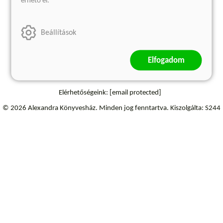
érhető el.
Szállítási információk
Elállás a szerződéstől
Beállítások
Elfogadom
Elérhetőségeink:
[email protected]
© 2026 Alexandra Könyvesház.
Minden jog fenntartva.
Kiszolgálta: S244