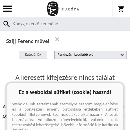
Szíjj Ferenc művei
Kategóriák
Rendezés
A keresett kifejezésre nincs találat
Ez a weboldal sütiket (cookie) használ
Weboldalunk tartalmának személyre szabott megjelenítése
Adatvédelmi szabályzatok
Elállási felmondási nyilatkozat
és a böngészési élmény biztosítása érdekében sütiket
(cookie), illetve egyéb technológiákat alkalmazunk. A sütik
ÁSZF - Vásárlási feltételek
A kiadóról
Süti beállítások
használatára vonatkozó irányelveinkről, valamint azok
testreszabási lehetőségeiről bővebb információ
ide kattintva
Árkötött termékek
Kommentelési szabályzat