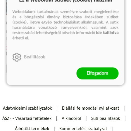
Ez a weboldal sütiket (cookie) használ
Weboldalunk tartalmának személyre szabott megjelenítése
és a böngészési élmény biztosítása érdekében sütiket
(cookie), illetve egyéb technológiákat alkalmazunk. A sütik
KEIKO VEGYESBOLTJA
használatára vonatkozó irányelveinkről, valamint azok
Éjjel-nappal Tokió
testreszabási lehetőségeiről bővebb információ
ide kattintva
érhető el.
Murata Szajaka
2 999 Ft
Eredeti ár:
3 999 Ft
Beállítások
kosárba
Elfogadom
Adatvédelmi szabályzatok
Elállási felmondási nyilatkozat
ÁSZF - Vásárlási feltételek
A kiadóról
Süti beállítások
Árkötött termékek
Kommentelési szabályzat