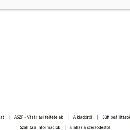
zat
ÁSZF - Vásárlási feltételek
A kiadóról
Süti beállításo
Szállítási információk
Elállás a szerződéstől