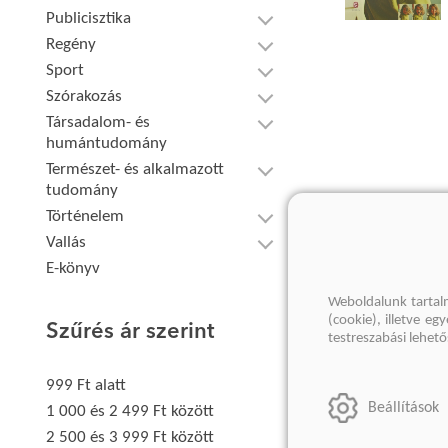
Publicisztika
Regény
Sport
Szórakozás
Társadalom- és
humántudomány
Természet- és alkalmazott
tudomány
Történelem
Vallás
E-könyv
Weboldalunk tartal
(cookie), illetve e
Szűrés ár szerint
testreszabási lehet
999 Ft alatt
Beállítások
1 000 és 2 499 Ft között
2 500 és 3 999 Ft között