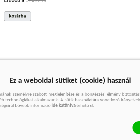
Eredeti ár:
4 599 Ft
kosárba
Ez a weboldal sütiket (cookie) használ
mának személyre szabott megjelenítése és a böngészési élmény biztosítás
gyéb technológiákat alkalmazunk. A sütik használatára vonatkozó irányelvei
őségeiről bővebb információ
ide kattintva
érhető el.