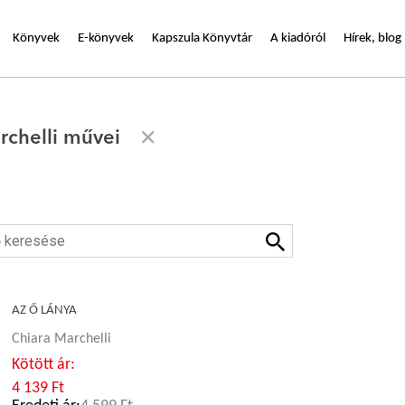
Könyvek
E-könyvek
Kapszula Könyvtár
A kiadóról
Hírek, blog
rchelli művei
AZ Ő LÁNYA
Chiara Marchelli
Kötött ár:
4 139 Ft