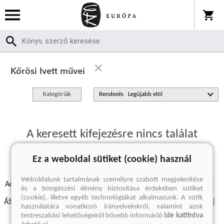
Kőrösi Ivett művei
Kategóriák
Rendezés
A keresett kifejezésre nincs találat
Ez a weboldal sütiket (cookie) használ
Weboldalunk tartalmának személyre szabott megjelenítése
Adatvédelmi szabályzatok
Elállási felmondási nyilatkozat
és a böngészési élmény biztosítása érdekében sütiket
(cookie), illetve egyéb technológiákat alkalmazunk. A sütik
ÁSZF - Vásárlási feltételek
A kiadóról
Süti beállítások
használatára vonatkozó irányelveinkről, valamint azok
testreszabási lehetőségeiről bővebb információ
ide kattintva
Árkötött termékek
Kommentelési szabályzat