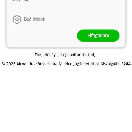
érhető el.
Szállítási információk
Elállás a szerződéstől
Beállítások
Elfogadom
Elérhetőségeink:
[email protected]
© 2026 Alexandra Könyvesház.
Minden jog fenntartva.
Kiszolgálta: S244