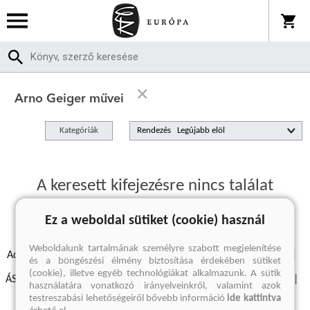
Arno Geiger művei
Kategóriák
Rendezés
A keresett kifejezésre nincs találat
Ez a weboldal sütiket (cookie) használ
Weboldalunk tartalmának személyre szabott megjelenítése
Adatvédelmi szabályzatok
Elállási felmondási nyilatkozat
és a böngészési élmény biztosítása érdekében sütiket
(cookie), illetve egyéb technológiákat alkalmazunk. A sütik
ÁSZF - Vásárlási feltételek
A kiadóról
Süti beállítások
használatára vonatkozó irányelveinkről, valamint azok
testreszabási lehetőségeiről bővebb információ
ide kattintva
Árkötött termékek
Kommentelési szabályzat