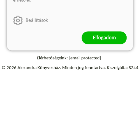
érhető el.
Szállítási információk
Elállás a szerződéstől
Beállítások
Elfogadom
Elérhetőségeink:
[email protected]
© 2026 Alexandra Könyvesház.
Minden jog fenntartva.
Kiszolgálta: S244