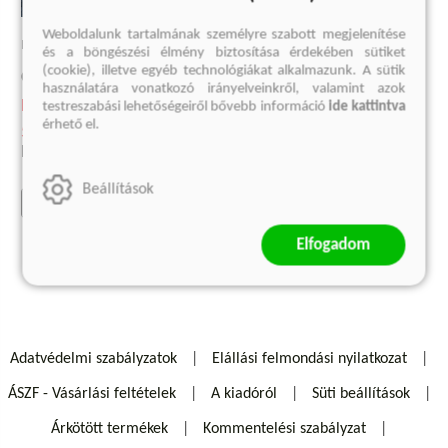
Weboldalunk tartalmának személyre szabott megjelenítése
MIÉRT EMLÉKEZÜNK?
és a böngészési élmény biztosítása érdekében sütiket
AZ ÖT DECEMBER
(cookie), illetve egyéb technológiákat alkalmazunk. A sütik
Charan Ranganath
James Kestrel
használatára vonatkozó irányelveinkről, valamint azok
Kötött ár:
testreszabási lehetőségeiről bővebb információ
ide kattintva
3 749 Ft
érhető el.
5 849 Ft
Korábbi ár:
2 500 Ft
Eredeti ár:
6 499 Ft
Eredeti ár:
4 999 Ft
Beállítások
kosárba
kosárba
Elfogadom
Adatvédelmi szabályzatok
Elállási felmondási nyilatkozat
ÁSZF - Vásárlási feltételek
A kiadóról
Süti beállítások
Árkötött termékek
Kommentelési szabályzat