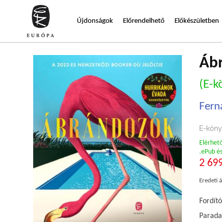
Újdonságok
Előrendelhető
Előkészületben
Áb
(E-k
Fern
E-köny
Elérhet
.ePub é
2 699
Eredeti á
Fordító
Paradai