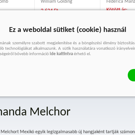
homb
William Golding
Federica Man
Kötött ár:
2 624 Ft
Eredeti ár:
3 499 Ft
4 049 Ft
2 999 Ft
Eredeti ár:
4 
Ez a weboldal sütiket (cookie) használ
kosárba
ba
kosárb
mának személyre szabott megjelenítése és a böngészési élmény biztosítás
gyéb technológiákat alkalmazunk. A sütik használatára vonatkozó irányelvei
őségeiről bővebb információ
ide kattintva
érhető el.
nanda Melchor
Melchort Mexikó egyik legizgalmasabb új hangjaként tartják számon 