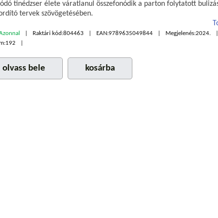
lódó tinédzser élete váratlanul összefonódik a parton folytatott buliz
fordító tervek szövögetésében.
T
Azonnal
Raktári kód:
804463
EAN:
9789635049844
Megjelenés:
2024.
m:
192
olvass bele
kosárba