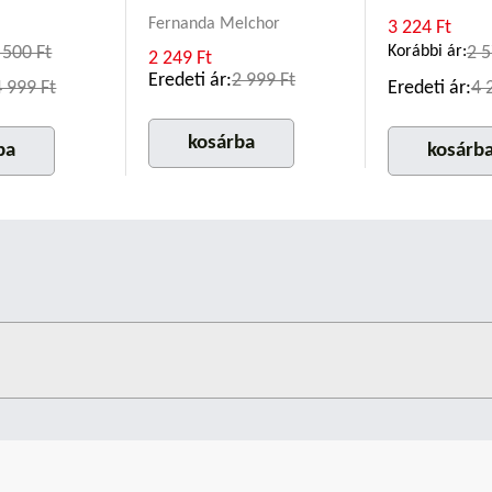
Fernanda Melchor
3 224 Ft
 500 Ft
Korábbi ár:
2 5
2 249 Ft
Eredeti ár:
2 999 Ft
4 999 Ft
Eredeti ár:
4 
kosárba
ba
kosárb