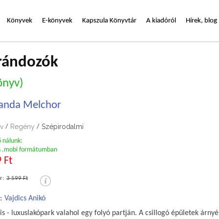
Könyvek
E-könyvek
Kapszula Könyvtár
A kiadóról
Hírek, blog
rándozók
önyv)
anda Melchor
v
Regény
Szépirodalmi
/
/
ő nálunk:
s .mobi formátumban
 Ft
r:
3 599 Ft
:
Vajdics Anikó
s - luxuslakópark valahol egy folyó partján. A csillogó épületek árny