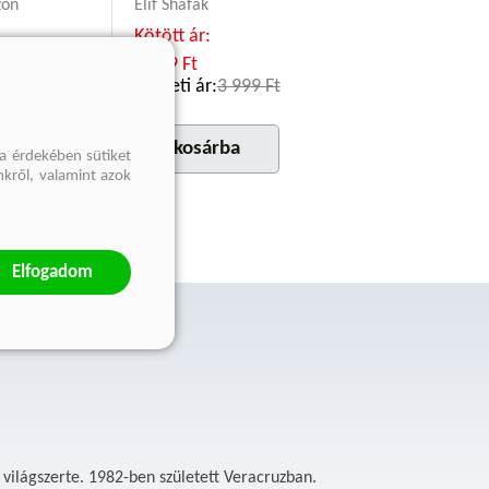
zon
Elif Shafak
Kötött ár:
3 599 Ft
499 Ft
Eredeti ár:
3 999 Ft
a
kosárba
a érdekében sütiket
nkről, valamint azok
Elfogadom
világszerte. 1982-ben született Veracruzban.