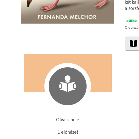
két kal
a sors
Szállítás:
Oldalszá
Olvass bele
1 előnézet