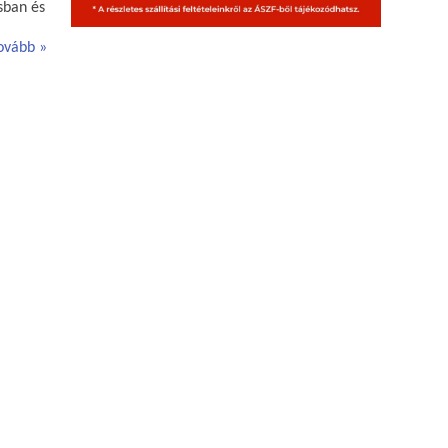
ásban és
ovább