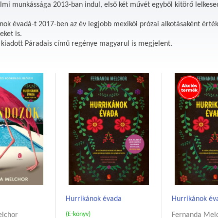
lmi munkássága 2013-ban indul, első két művét egyből kitörő lelkesed
nok évadá-t 2017-ben az év legjobb mexikói prózai alkotásaként érték
eket is.
kiadott Páradais című regénye magyarul is megjelent.
Hurrikánok évada
Hurrikánok év
(E-könyv)
lchor
Fernanda Mel