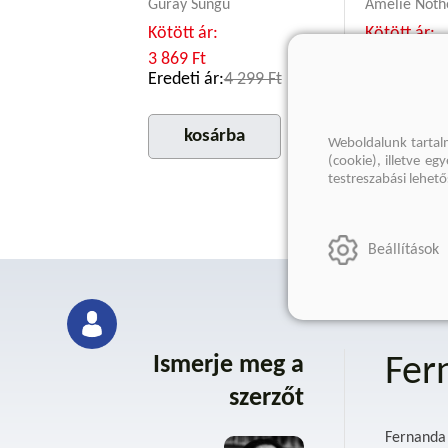
Güray Süngü
Amélie Not
Kötött ár:
Kötött ár:
3 869 Ft
2 699 Ft
Eredeti ár:
4 299 Ft
Eredeti ár:
kosárba
kosár
Weboldalunk tartal
(cookie), illetve e
testreszabási lehet
Beállítások
Ismerje meg a
Fer
szerzőt
Fernanda 