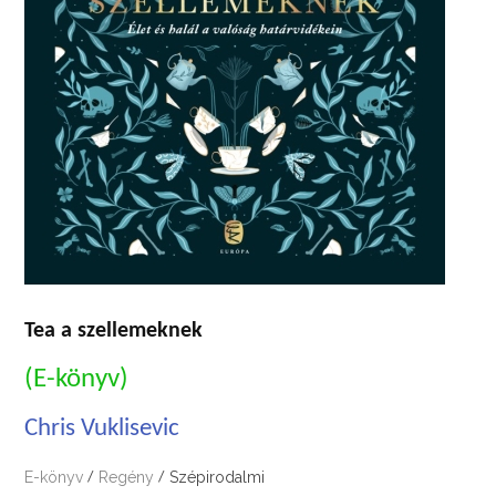
Tea a szellemeknek
(E-könyv)
Chris Vuklisevic
E-könyv
Regény
Szépirodalmi
/
/