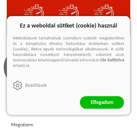
Ez a weboldal sütiket (cookie) használ
Weboldalunk tartalmának személyre szabott megjelenítése
és a böngészési élmény biztosítása érdekében sütiket
(cookie), illetve egyéb technológiákat alkalmazunk. A sütik
használatára vonatkozó irányelveinkről, valamint azok
testreszabási lehetőségeiről bővebb információ
ide kattintva
érhető el.
Beállítások
Olvass bele
Elfogadom
1 előnézet
Megnézem