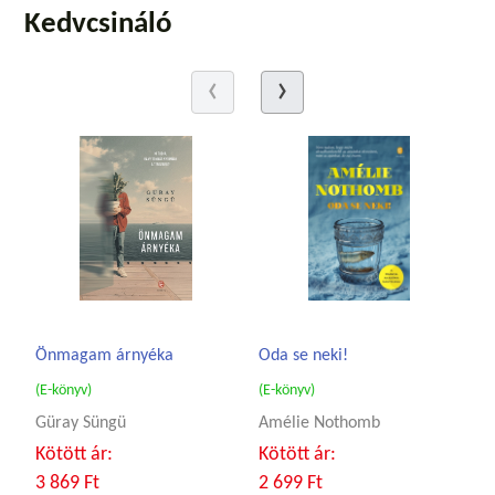
Kedvcsináló
Önmagam árnyéka
Oda se neki!
(E-könyv)
(E-könyv)
Güray Süngü
Amélie Nothomb
Kötött ár:
Kötött ár:
3 869 Ft
2 699 Ft