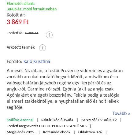
Elérhető nálunk:
.ePub és .mobi formátumban
Kötött ár:
3 869 Ft
Eredeti ár:
4 299 Ft
Árkötött termék
Fordító:
Kaló Krisztina
A mesés Nizzában, a festői Provence vidékein és a gyakran
zordabb arcukat mutató hegyek között, a misztikum és a
valóság határán játszódó regény egy ikerpárról és az
anyjukról, Carmine-ról szól. Egónia (akit az anyja csak
Agóniaként emleget) boszorkány, Felícia pedig a tealógia
elismert szaktekintélye, a nyughatatlan élő és holt lelkek
segítője.
Tovább
Szállítás:
Azonnal
Raktári kód:
805384
EAN:
9786151062012
Eredeti megnevezés:
DU THE POUR LES FANTÔMES
Megjelenés:
2025.
Kötésmód:
ebook
Oldalszám:
376