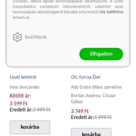
(cookie), illetve egyéb technológiákat alkalmazunk. A sütik
használatára vonatkozó irányelveinkről, valamint azok
testreszabási lehetőségeiről bővebb információ
ide kattintva
érhető el.
Beállítások
Elfogadom
Levél keletről
Oh, furcsa Élet
Inna Sevcsenkó
Ady Endre titkos szerelme
Kötött ár:
Borbás Andrea, Csiszár
Gábor
3 599 Ft
Eredeti ár:
3 999 Ft
3 749 Ft
Eredeti ár:
4 999 Ft
kosárba
kosárba