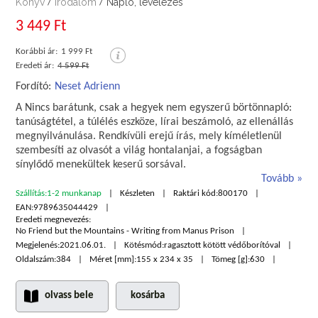
Könyv
Irodalom
Napló, levelezés
/
/
3 449 Ft
Korábbi ár:
1 999 Ft
Eredeti ár:
4 599 Ft
Fordító:
Neset Adrienn
A Nincs barátunk, csak a hegyek nem egyszerű börtönnapló:
tanúságtétel, a túlélés eszköze, lírai beszámoló, az ellenállás
megnyilvánulása. Rendkívüli erejű írás, mely kíméletlenül
szembesíti az olvasót a világ hontalanjai, a fogságban
sínylődő menekültek keserű sorsával.
Tovább
Szállítás:
1-2 munkanap
Készleten
Raktári kód:
800170
EAN:
9789635044429
Eredeti megnevezés:
No Friend but the Mountains - Writing from Manus Prison
Megjelenés:
2021.06.01.
Kötésmód:
ragasztott kötött védőborítóval
Oldalszám:
384
Méret [mm]:
155 x 234 x 35
Tömeg [g]:
630
olvass bele
kosárba