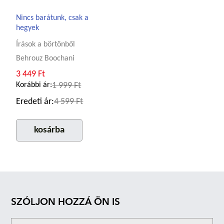
Nincs barátunk, csak a
hegyek
Írások a börtönből
Behrouz Boochani
3 449 Ft
Korábbi ár:
1 999 Ft
Eredeti ár:
4 599 Ft
kosárba
SZÓLJON HOZZÁ ÖN IS