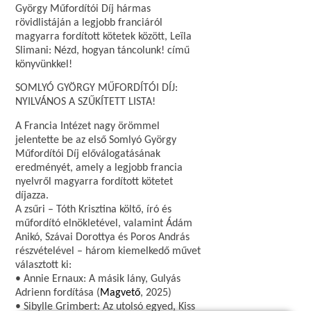
György Műfordítói Díj hármas
rövidlistáján a legjobb franciáról
magyarra fordított kötetek között, Leïla
Slimani: Nézd, hogyan táncolunk! című
könyvünkkel!
SOMLYÓ GYÖRGY MŰFORDÍTÓI DÍJ:
NYILVÁNOS A SZŰKÍTETT LISTA!
A Francia Intézet nagy örömmel
jelentette be az első Somlyó György
Műfordítói Díj előválogatásának
eredményét, amely a legjobb francia
nyelvről magyarra fordított kötetet
díjazza.
A zsűri – Tóth Krisztina költő, író és
műfordító elnökletével, valamint Ádám
Anikó, Szávai Dorottya és Poros András
részvételével – három kiemelkedő művet
választott ki:
• Annie Ernaux: A másik lány, Gulyás
Adrienn fordítása (
Magvető
, 2025)
• Sibylle Grimbert: Az utolsó egyed, Kiss