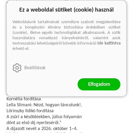
Kornélia fordítása (
Magvető
, 2025)
Ez a weboldal sütiket (cookie) használ
• Leïla Slimani: Nézd, hogyan táncolunk!,
Lőrinszky Ildikó fordítása (
Európa
Könyvkiadó
, 2025)
Weboldalunk tartalmának személyre szabott megjelenítése
és a böngészési élmény biztosítása érdekében sütiket
Tóth Krisztina így nyilatkozott:
(cookie), illetve egyéb technológiákat alkalmazunk. A sütik
„A zsűrinek nehéz feladata volt. Kiváló
használatára vonatkozó irányelveinkről, valamint azok
fordítások érkeztek, amelyek mindegyike
testreszabási lehetőségeiről bővebb információ
ide kattintva
szép nyelvi megoldásokat és találékony
érhető el.
fordítói megoldásokat mutatott fel. Az
összes szempont mérlegelése után a
zsűri végül az alábbi három fordítást
Beállítások
választotta ki (a szerzők nevének
ábécérendjében):
Annie Ernaux: A másik lány, Gulyás
Elfogadom
Adrienn fordítása
Sibylle Grimbert: Az utolsó egyed, Kiss
Kornélia fordítása
Leïla Slimani: Nézd, hogyan táncolunk!,
Lőrinszky Ildikó fordítása
A zsűri a későbbiekben, július folyamán
dönt az első díj nyerteséről.”
A díjazott nevét a 2026. október 1–4.