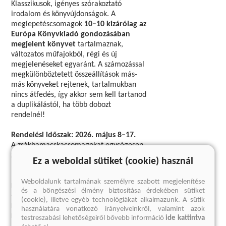
Klasszikusok, igényes szórakoztató
irodalom és könyvújdonságok. A
meglepetéscsomagok
10–10 kizárólag az
Európa Könyvkiadó gondozásában
megjelent könyvet
tartalmaznak,
változatos műfajokból, régi és új
megjelenéseket egyaránt. A számozással
megkülönböztetett összeállítások más-
más könyveket rejtenek, tartalmukban
nincs átfedés, így akkor sem kell tartanod
a duplikálástól, ha több dobozt
rendelnél!
Rendelési időszak: 2026. május 8–17.
A zsákbamacskacsomagokat egységesen
2026. május 18. után
szállítjuk ki.
Ez a weboldal sütiket (cookie) használ
* A készlet erejéig. Az ajánlat más
Weboldalunk tartalmának személyre szabott megjelenítése
kedvezményekkel és kuponajánlatokkal nem
és a böngészési élmény biztosítása érdekében sütiket
vonható össze. A jelenleg elérhető csomagok a
(cookie), illetve egyéb technológiákat alkalmazunk. A sütik
korábbi zsákbamacskadobozoktól való teljes
használatára vonatkozó irányelveinkről, valamint azok
különbségét nem tudjuk garantálni, előfordulhat
testreszabási lehetőségeiről bővebb információ
ide kattintva