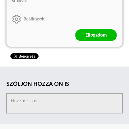
átfedés. Az azonos sorszámú csomagok tartalma
érhető el.
egymással megegyezik.
Beállítások
Jelenleg nem rendelhető ilyen termék.
Elfogadom
SZÓLJON HOZZÁ ÖN IS